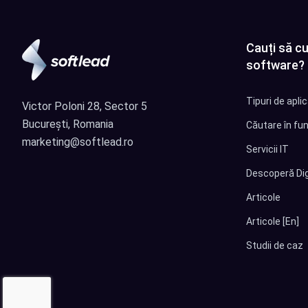
Cauți să cu
software?
Tipuri de apli
Victor Poloni 28, Sector 5
București, Romania
Căutare în fun
marketing@softlead.ro
Servicii IT
Descoperă Dig
Articole
Articole [En]
Studii de caz