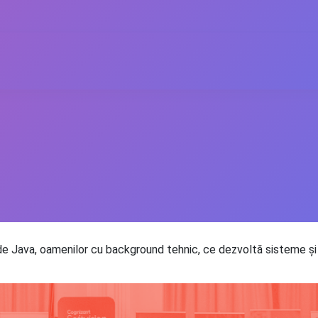
e Java, oamenilor cu background tehnic, ce dezvoltă sisteme și 