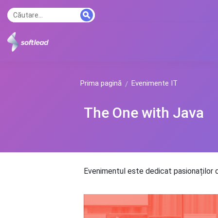
Prima pagină
Evenimente IT
The One with Java
Evenimentul este dedicat pasionaților d