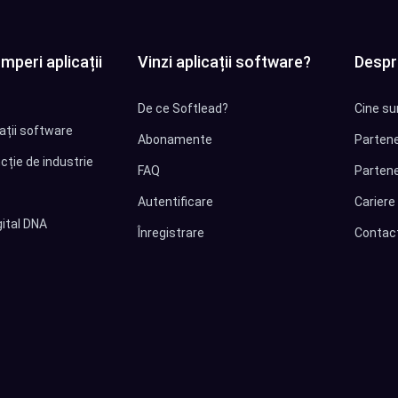
mperi aplicații
Vinzi aplicații software?
Despr
De ce Softlead?
Cine su
cații software
Abonamente
Partene
cție de industrie
FAQ
Partene
Autentificare
Cariere
ital DNA
Înregistrare
Contac