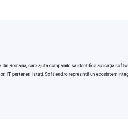
in România, care ajută companiile să identifice aplicația softwa
i IT parteneri listați, Softlead.ro reprezintă un ecosistem integr