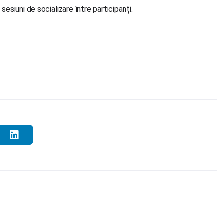
me precum:
Cătălin Moroșan
– My Android Development Proce
 sesiuni de socializare între participanți.