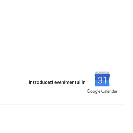
ss,
Victor Grădinescu
– Android Apps
Introduceți evenimentul în