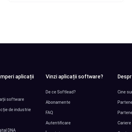
Citește articolul
mperi aplicații
Vinzi aplicații software?
Despr
De ce Softlead?
Cine su
cații software
Abonamente
Partene
cție de industrie
FAQ
Partene