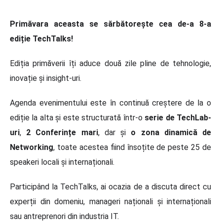
Primăvara aceasta
se sărbătorește cea de-a 8-a
ediție TechTalks!
Ediția primăverii îți aduce două zile pline de tehnologie,
inovație și insight-uri.
Agenda evenimentului este în continuă creștere de la o
ediție la alta și este structurată într-o
serie de TechLab-
uri
,
2 Conferințe mari
, dar și
o zona dinamică de
Networking
, toate acestea fiind însoțite de peste 25 de
speakeri locali și internaționali.
Participând la TechTalks, ai ocazia de a discuta direct cu
experții din domeniu, manageri naționali și internaționali
sau antreprenori din industria IT.