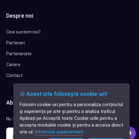
Despre noi
Cine suntem noi?
Parteneri
Parteneriate
Cariere
Contact
🍪 Acest site folosește cookie-uri!
Abonează-te la newsletter
Folosim cookie-uri pentru a personaliza conținutul
✕
și experiența pe site și pentru a analiza traficul.
Cauți o aplicație
Apăsați pe Acceptă toate Cookie-urile pentru a
Nu trimitem spam, deci nu îți face griji.
software?
accepta modulele cookie și pentru a accesa direct
site-ul.
Informații suplimentare