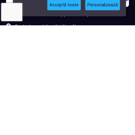
Acceptă toate
Personalizează
Sunt interesat de clienți pentru compania mea IT
Sunt interesat de achiziții software
Abonează-te