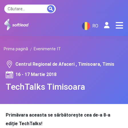
RO
Prima pagină
Evenimente IT
Centrul Regional de Afaceri , Timisoara, Timis
16 - 17 Martie 2018
TechTalks Timisoara
Primăvara aceasta
se sărbătorește cea de-a 8-a
ediție TechTalks!