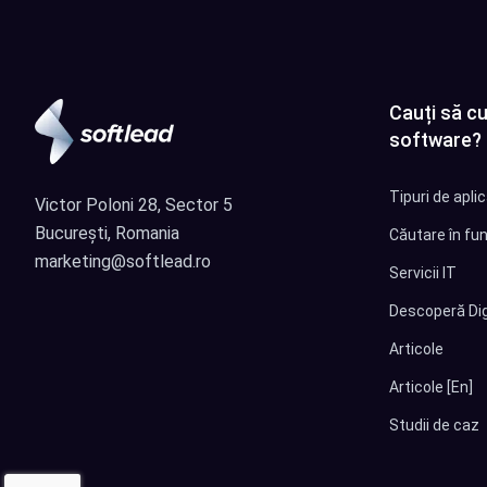
Cauți să cu
software?
Tipuri de apli
Victor Poloni 28, Sector 5
București, Romania
Căutare în fun
marketing@softlead.ro
Servicii IT
Descoperă Dig
Articole
Articole [En]
Studii de caz