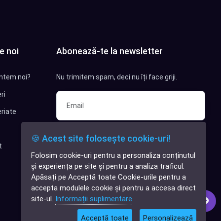
e noi
Abonează-te la newsletter
ntem noi?
Nu trimitem spam, deci nu îți face griji.
ri
riate
Sunt interesat de clienți pentru
🍪 Acest site folosește cookie-uri!
compania mea IT
t
Folosim cookie-uri pentru a personaliza conținutul
✕
Sunt interesat de achiziții software
și experiența pe site și pentru a analiza traficul.
Cauți o aplicație
Apăsați pe Acceptă toate Cookie-urile pentru a
software?
Abonează-te
accepta modulele cookie și pentru a accesa direct
site-ul.
Informații suplimentare
Acceptă toate
Personalizează