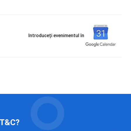
Introduceți evenimentul în
 IT&C?