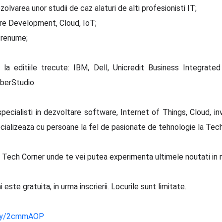
olvarea unor studii de caz alaturi de alti profesionisti IT;
re Development, Cloud, IoT;
 renume;
 la editiile trecute: IBM, Dell, Unicredit Business Integrat
mberStudio.
pecialisti in dezvoltare software, Internet of Things, Cloud, in
socializeaza cu persoane la fel de pasionate de tehnologie la Tec
n Tech Corner unde te vei putea experimenta ultimele noutati in 
este gratuita, in urma inscrierii. Locurile sunt limitate.
t.ly/2cmmAOP