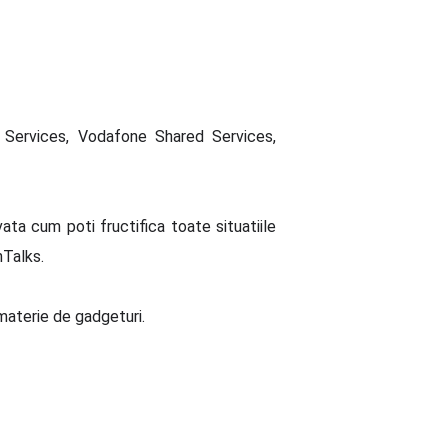
ed Services, Vodafone Shared Services,
vata
cum poti fructifica toate situatiile
hTalks.
materie de gadgeturi.