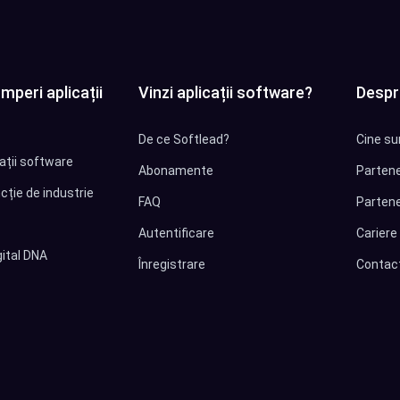
mperi aplicații
Vinzi aplicații software?
Despr
De ce Softlead?
Cine su
cații software
Abonamente
Partene
cție de industrie
FAQ
Partene
Autentificare
Cariere
ital DNA
Înregistrare
Contac