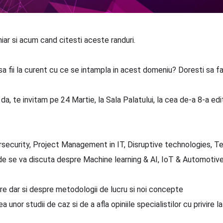
iar si acum cand citesti aceste randuri.
i sa fii la curent cu ce se intampla in acest domeniu? Doresti sa f
da, te invitam pe 24 Martie, la Sala Palatului, la cea de-a 8-a e
rsecurity, Project Management in IT, Disruptive technologies,
unde se va discuta despre Machine learning & AI, IoT & Automoti
i
e dar si despre metodologii de lucru si noi concepte
a unor studii de caz si de a afla opiniile specialistilor cu privire l