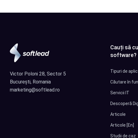
Cauți să cu
software?
Tipuri de apli
Victor Poloni 28, Sector 5
București, Romania
Căutare în fun
marketing@softlead.ro
Servicii IT
Descoperă Dig
Articole
Articole [En]
Studii de caz