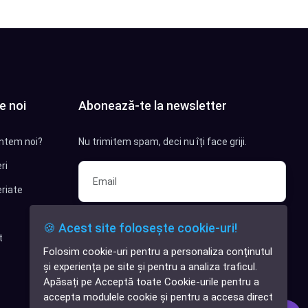
e noi
Abonează-te la newsletter
ntem noi?
Nu trimitem spam, deci nu îți face griji.
ri
riate
Sunt interesat de clienți pentru
🍪 Acest site folosește cookie-uri!
compania mea IT
t
Folosim cookie-uri pentru a personaliza conținutul
✕
Sunt interesat de achiziții software
și experiența pe site și pentru a analiza traficul.
Cauți o aplicație
Apăsați pe Acceptă toate Cookie-urile pentru a
software?
Abonează-te
accepta modulele cookie și pentru a accesa direct