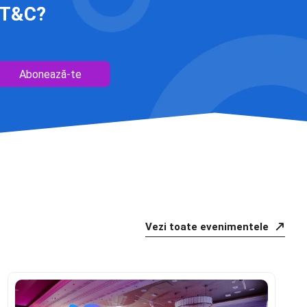
 IT&C?
Abonează-te
Vezi toate evenimentele