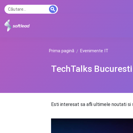
Prima pagină
Evenimente IT
TechTalks Bucuresti
Esti interesat sa afli ultimele noutati s