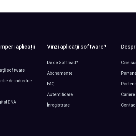
mperi aplicații
Vinzi aplicații software?
Despr
De ce Softlead?
Cine su
cații software
Abonamente
Partene
cție de industrie
FAQ
Partene
Autentificare
Cariere
ital DNA
Înregistrare
Contac