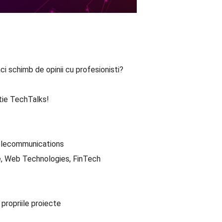
aci schimb de opinii cu profesionisti?
ditie TechTalks!
 Telecommunications
ve, Web Technologies, FinTech
a propriile proiecte