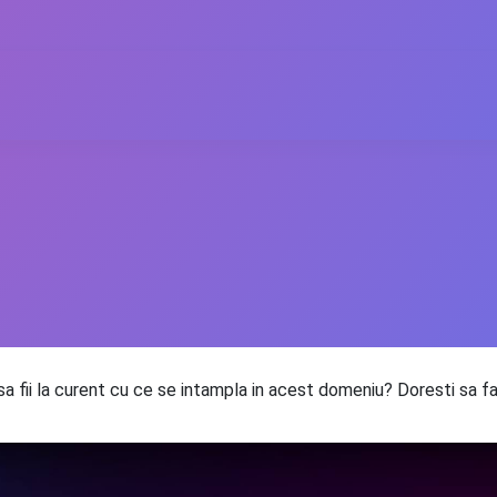
i sa fii la curent cu ce se intampla in acest domeniu? Doresti sa f