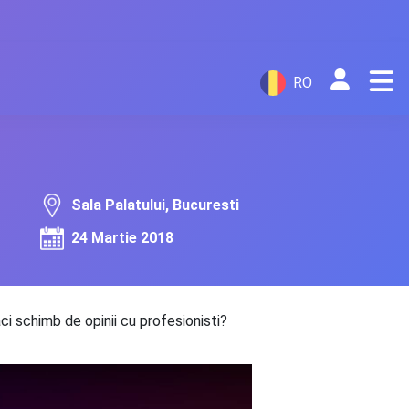
RO
Sala Palatului, Bucuresti
24 Martie 2018
aci schimb de opinii cu profesionisti?