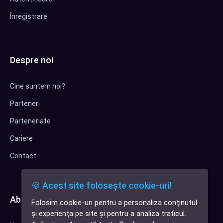
Înregistrare
Despre noi
Cine suntem noi?
Parteneri
Parteneriate
Cariere
Contact
🍪 Acest site folosește cookie-uri!
Abonează-te la newsletter
Folosim cookie-uri pentru a personaliza conținutul
✕
și experiența pe site și pentru a analiza traficul.
Cauți o aplicație