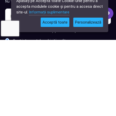
Apăsați pe Acceptă toate Cookie-urile pentru a
Nu trimitem spam, deci nu îți face griji.
software?
accepta modulele cookie și pentru a accesa direct
site-ul.
Informații suplimentare
Acceptă toate
Personalizează
Sunt interesat de clienți pentru compania mea IT
Sunt interesat de achiziții software
Abonează-te