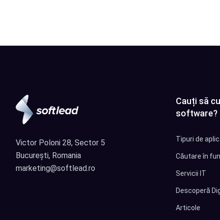
Cauți să cu
software?
Tipuri de apli
Victor Poloni 28, Sector 5
București, Romania
Căutare în fun
marketing@softlead.ro
Servicii IT
Descoperă Dig
Articole