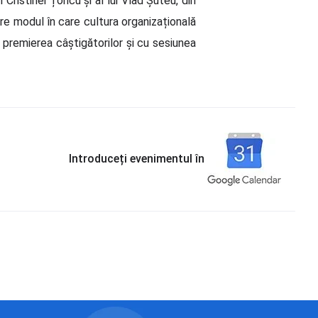
 Cristinei Țoncu și al lui Vlad Șuteu, din
re modul în care cultura organizațională
 premierea câștigătorilor și cu sesiunea
Introduceți evenimentul în