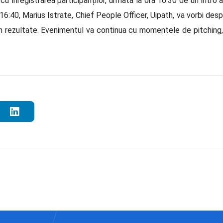
 înregistrarea participanților, urmată la ora 16:30 de un intro al
6:40, Marius Istrate, Chief People Officer, Uipath, va vorbi desp
i în rezultate. Evenimentul va continua cu momentele de pitching,