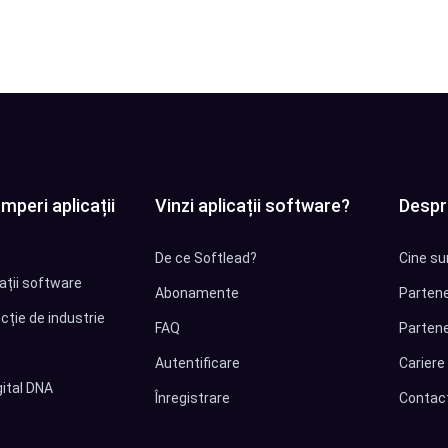
mperi aplicații
Vinzi aplicații software?
Despr
De ce Softlead?
Cine su
cații software
Abonamente
Partene
cție de industrie
FAQ
Partene
Autentificare
Cariere
ital DNA
Înregistrare
Contac