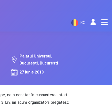
RO
Palatul Universul,
București, Bucuresti
27 Iunie 2018
tape, ce a constat în cunoașterea start-
t 3 luni, iar acum organizatorii pregătesc