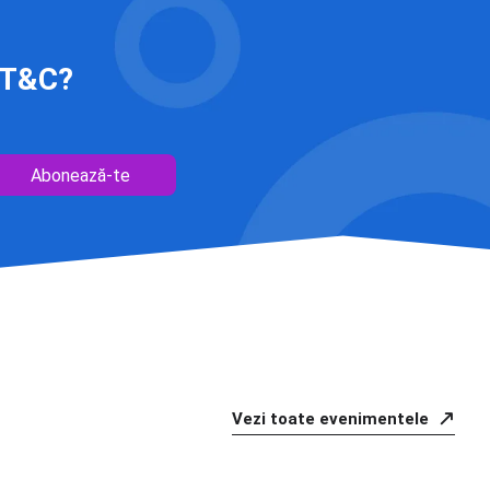
 IT&C?
Abonează-te
Vezi toate evenimentele