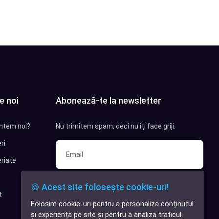
e noi
Abonează-te la newsletter
ntem noi?
Nu trimitem spam, deci nu îți face griji.
ri
riate
Sunt interesat de clienți pentru
🍪 Acest site folosește cookie-uri!
compania mea IT
t
Folosim cookie-uri pentru a personaliza conținutul
✕
Sunt interesat de achiziții software
și experiența pe site și pentru a analiza traficul.
Cauți o aplicație