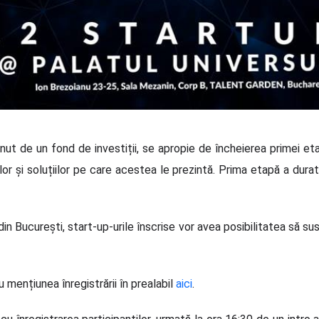
nut de un fond de investiții, se apropie de încheierea primei e
țiilor și soluțiilor pe care acestea le prezintă. Prima etapă a dura
din București, start-up-urile înscrise vor avea posibilitatea să susți
 mențiunea înregistrării în prealabil
aici
.