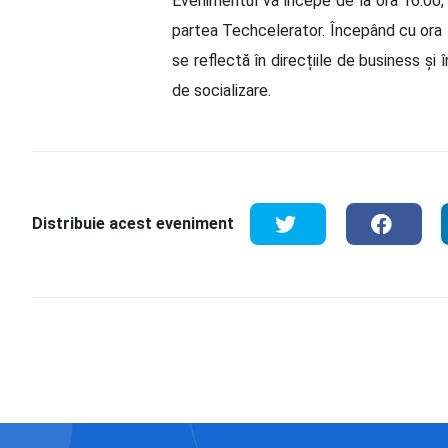
Evenimentul va începe de la ora 16:00, cu
partea Techcelerator. Începând cu ora 1
se reflectă în direcțiile de business ș
de socializare.
Distribuie acest eveniment