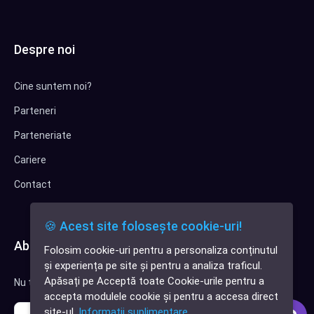
Despre noi
Cine suntem noi?
Parteneri
Parteneriate
Cariere
Contact
🍪 Acest site folosește cookie-uri!
Abonează-te la newsletter
Folosim cookie-uri pentru a personaliza conținutul
✕
și experiența pe site și pentru a analiza traficul.
Cauți o aplicație
Apăsați pe Acceptă toate Cookie-urile pentru a
Nu trimitem spam, deci nu îți face griji.
software?
accepta modulele cookie și pentru a accesa direct
site-ul.
Informații suplimentare