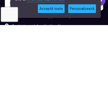
Acceptă toate
Personalizează
Sunt interesat de clienți pentru compania mea IT
Sunt interesat de achiziții software
Abonează-te