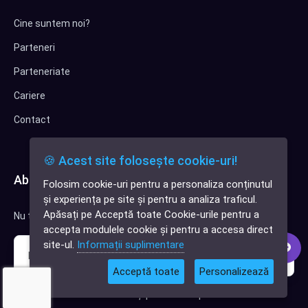
Cine suntem noi?
Parteneri
Parteneriate
Cariere
Contact
🍪 Acest site folosește cookie-uri!
Abonează-te la newsletter
Folosim cookie-uri pentru a personaliza conținutul
✕
și experiența pe site și pentru a analiza traficul.
Cauți o aplicație
Apăsați pe Acceptă toate Cookie-urile pentru a
Nu trimitem spam, deci nu îți face griji.
software?
accepta modulele cookie și pentru a accesa direct
site-ul.
Informații suplimentare
Acceptă toate
Personalizează
Sunt interesat de clienți pentru compania mea IT