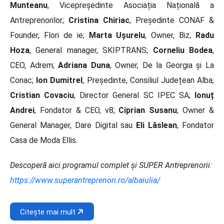
Munteanu
, Vicepreședinte Asociația Națională a
Antreprenorilor;
Cristina Chiriac
, Președinte CONAF &
Founder, Flori de ie;
Marta Ușurelu
, Owner, Biz;
Radu
Hoza
, General manager, SKIPTRANS;
Corneliu Bodea
,
CEO, Adrem;
Adriana Duna
, Owner, De la Georgia și La
Conac;
Ion Dumitrel
, Președinte, Consiliul Județean Alba;
Cristian Covaciu
, Director General SC IPEC SA;
Ionuț
Andrei
, Fondator & CEO, v8;
Ciprian Susanu
, Owner &
General Manager, Dare Digital sau
Eli Lăslean
, Fondator
Casa de Moda Ellis.
Descoperă aici programul complet și SUPER Antreprenorii:
https://www.superantreprenori.ro/albaiulia/
Citește mai mult