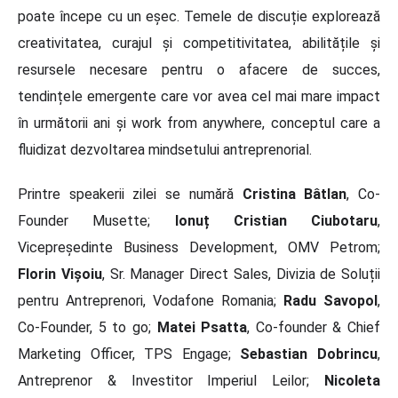
poate începe cu un eșec. Temele de discuție explorează
creativitatea, curajul și competitivitatea, abilitățile și
resursele necesare pentru o afacere de succes,
tendințele emergente care vor avea cel mai mare impact
în următorii ani și work from anywhere, conceptul care a
fluidizat dezvoltarea mindsetului antreprenorial.
Printre speakerii zilei se numără
Cristina Bâtlan
, Co-
Founder Musette;
Ionuț Cristian Ciubotaru
,
Vicepreședinte Business Development, OMV Petrom;
Florin Vișoiu
, Sr. Manager Direct Sales, Divizia de Soluții
pentru Antreprenori, Vodafone Romania;
Radu Savopol
,
Co-Founder, 5 to go;
Matei Psatta
, Co-founder & Chief
Marketing Officer, TPS Engage;
Sebastian Dobrincu
,
Antreprenor & Investitor Imperiul Leilor;
Nicoleta