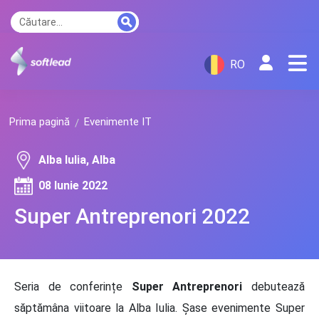
RO
Prima pagină
Evenimente IT
Alba Iulia, Alba
08 Iunie 2022
Super Antreprenori 2022
Seria de conferințe
Super Antreprenori
debutează
săptămâna viitoare la Alba Iulia. Șase evenimente Super