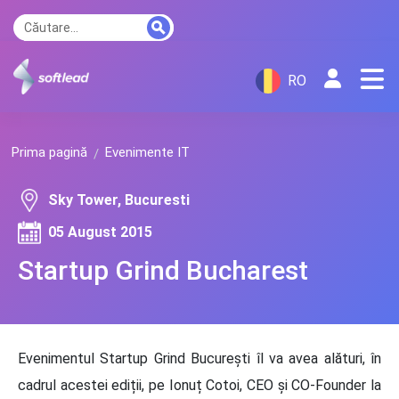
RO
Prima pagină
Evenimente IT
Sky Tower, Bucuresti
05 August 2015
Startup Grind Bucharest
Evenimentul Startup Grind București îl va avea alături, în
cadrul acestei ediții, pe Ionuț Cotoi, CEO și CO-Founder la