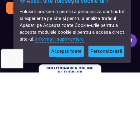
🍪 Acest site folosește cookie-uri!
Abonează-te
Folosim cookie-uri pentru a personaliza conținutul
✕
și experiența pe site și pentru a analiza traficul.
Cauți o aplicație
Apăsați pe Acceptă toate Cookie-urile pentru a
software?
accepta modulele cookie și pentru a accesa direct
site-ul.
Informații suplimentare
Acceptă toate
Personalizează
© 2026
Softlead
• Toate drepturile rezervate |
Termeni și Condiții
|
Politica de confidențialitate
|