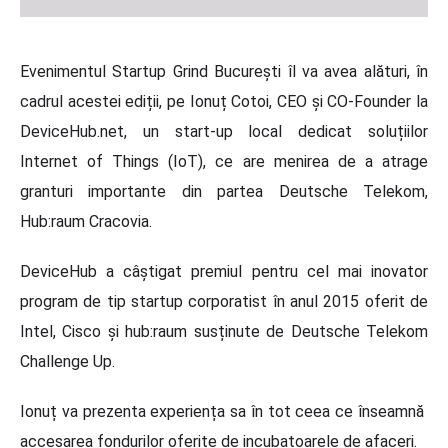
Evenimentul Startup Grind București îl va avea alături, în
cadrul acestei ediții, pe Ionuț Cotoi, CEO și CO-Founder la
DeviceHub.net, un start-up local dedicat soluțiilor
Internet of Things (IoT), ce are menirea de a atrage
granturi importante din partea Deutsche Telekom,
Hub:raum Cracovia.
DeviceHub a câștigat premiul pentru cel mai inovator
program de tip startup corporatist în anul 2015 oferit de
Intel, Cisco și hub:raum susținute de Deutsche Telekom
Challenge Up.
Ionuț va prezenta experiența sa în tot ceea ce înseamnă
accesarea fondurilor oferite de incubatoarele de afaceri.