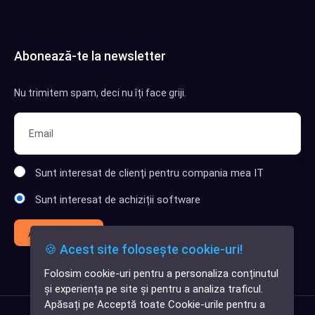
Abonează-te la newsletter
Nu trimitem spam, deci nu îți face griji.
Sunt interesat de clienți pentru compania mea IT
Sunt interesat de achiziții software
Abonează-te
🍪 Acest site folosește cookie-uri!
Folosim cookie-uri pentru a personaliza conținutul
✕
și experiența pe site și pentru a analiza traficul.
Cauți o aplicație
Apăsați pe Acceptă toate Cookie-urile pentru a
software?