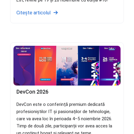
Est, revine pe 19 și 20 noiembrie cu ediția #16!
Citește articolul
DevCon 2026
DevCon este o conferință premium dedicată
profesioniștilor IT și pasionaților de tehnologie,
care va avea loc în perioada 4–5 noiembrie 2026.
Timp de două zile, participanții vor avea acces la
un conținut bogat și relevant pe teme...