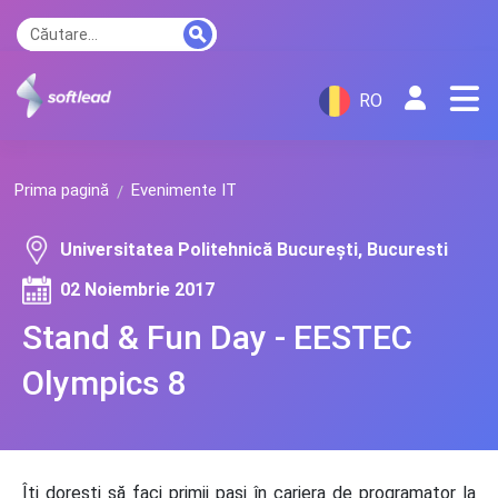
RO
Prima pagină
Evenimente IT
Universitatea Politehnică București, Bucuresti
02 Noiembrie 2017
Stand & Fun Day - EESTEC
Olympics 8
Îți dorești să faci primii pași în cariera de programator la