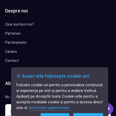
Despre noi
Cine suntem noi?
Parteneri
Parteneriate
Cariere
Contact
🍪 Acest site folosește cookie-uri!
Abonează-te la newsletter
Folosim cookie-uri pentru a personaliza conținutul
✕
și experiența pe site și pentru a analiza traficul.
Cauți o aplicație
Apăsați pe Acceptă toate Cookie-urile pentru a
Nu trimitem spam, deci nu îți face griji.
software?
accepta modulele cookie și pentru a accesa direct
site-ul.
Informații suplimentare