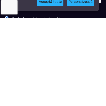
Acceptă toate
Personalizează
Sunt interesat de clienți pentru compania mea IT
Sunt interesat de achiziții software
Abonează-te