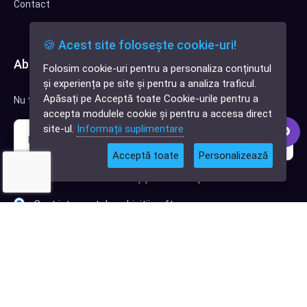
Contact
🍪 Acest site folosește cookie-uri!
Abonează-te la newsletter
Folosim cookie-uri pentru a personaliza conținutul
✕
și experiența pe site și pentru a analiza traficul.
Cauți o aplicație
Apăsați pe Acceptă toate Cookie-urile pentru a
Nu trimitem spam, deci nu îți face griji.
software?
accepta modulele cookie și pentru a accesa direct
site-ul.
Informații suplimentare
Acceptă toate
Personalizează
Sunt interesat de clienți pentru compania mea IT
Sunt interesat de achiziții software
Abonează-te