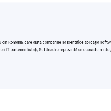
in România, care ajută companiile să identifice aplicația softwa
i IT parteneri listați, Softlead.ro reprezintă un ecosistem integr