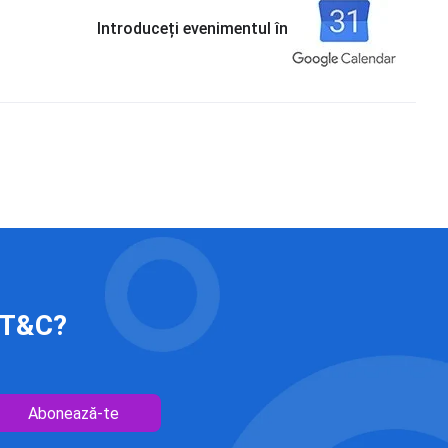
Introduceți evenimentul în
 IT&C?
Abonează-te