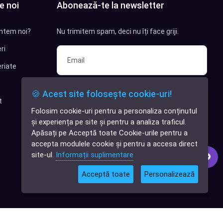
e noi
Abonează-te la newsletter
ntem noi?
Nu trimitem spam, deci nu îți face griji.
ri
riate
Sunt interesat de clienți pentru
🍪 Acest site folosește cookie-uri!
compania mea IT
t
Folosim cookie-uri pentru a personaliza conținutul
✕
Sunt interesat de achiziții software
și experiența pe site și pentru a analiza traficul.
Cauți o aplicație
Apăsați pe Acceptă toate Cookie-urile pentru a
software?
Abonează-te
accepta modulele cookie și pentru a accesa direct
site-ul.
Informații suplimentare
Acceptă toate
Personalizează