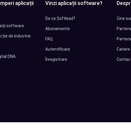
mperi aplicații
Vinzi aplicații software?
Despr
De ce Softlead?
Cine su
cații software
Abonamente
Partene
cție de industrie
FAQ
Partene
Autentificare
Cariere
ital DNA
Înregistrare
Contac