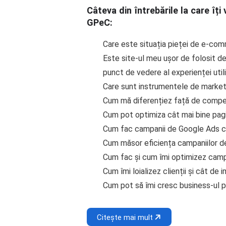
Câteva din întrebările la care îț
GPeC:
Care este situația pieței de e-com
Este site-ul meu ușor de folosit de
punct de vedere al experienței util
Care sunt instrumentele de marketi
Cum mă diferențiez față de competiț
Cum pot optimiza cât mai bine pag
Cum fac campanii de Google Ads c
Cum măsor eficiența campaniilor d
Cum fac și cum îmi optimizez camp
Cum îmi loializez clienții și cât d
Cum pot să îmi cresc business-ul p
Citește mai mult