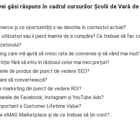
i vei găsi răspuns în cadrul cursurilor Școlii de Vară
merce și ce oportunități s-au deschis în contextul actual?
 utilizatori sau îi pierd înainte de a cumpăra? Ce trebuie să fac 
izatorului?
ng care mă ajută să cresc rata de conversie și să vând mai mult
ie fără să intru în războiul celor mai mici prețuri?
inile de produs din punct de vedere SEO?
are să convertească?
e marketing din punct de vedere ROI?
aniile de Facebook, Instagram și YouTube Ads?
e important e Customer Lifetime Value?
e eMAG Marketplace și de ce trebuie să țin cont?...