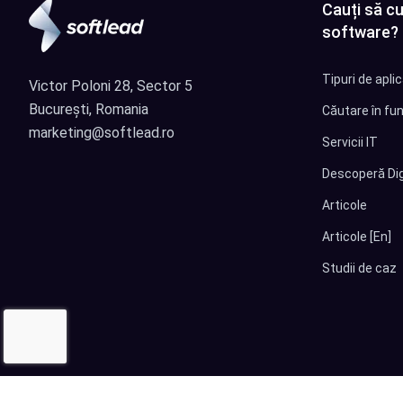
Cauți să cu
software?
Tipuri de apli
Victor Poloni 28, Sector 5
București, Romania
Căutare în fun
marketing@softlead.ro
Servicii IT
Descoperă Dig
Articole
Articole [En]
Studii de caz