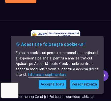
🍪 Acest site folosește cookie-uri!
Folosim cookie-uri pentru a personaliza conținutul
✕
și experiența pe site și pentru a analiza traficul.
Cauți o aplicație
Apăsați pe Acceptă toate Cookie-urile pentru a
software?
accepta modulele cookie și pentru a accesa direct
site-ul.
Informații suplimentare
Acceptă toate
Personalizează
© 2026
Softlead
• Toate drepturile rezervate |
Termeni și Condiții
|
Politica de confidențialitate
|
Termeni și condiții Digital DNA