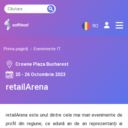
RO
Prima pagină
Evenimente IT
Crowne Plaza Bucharest
25 - 26 Octombrie 2023
retailArena
retailArena este unul dintre cele mai mari evenimente de
profil din regiune, ce adună an de an reprezentanți ai