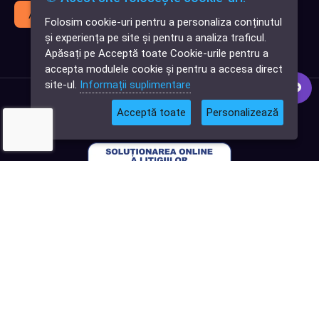
Abonează-te
Folosim cookie-uri pentru a personaliza conținutul
✕
și experiența pe site și pentru a analiza traficul.
Cauți o aplicație
Apăsați pe Acceptă toate Cookie-urile pentru a
software?
accepta modulele cookie și pentru a accesa direct
site-ul.
Informații suplimentare
Acceptă toate
Personalizează
© 2026
Softlead
• Toate drepturile rezervate |
Termeni și Condiții
|
Politica de confidențialitate
|
Termeni și condiții Digital DNA