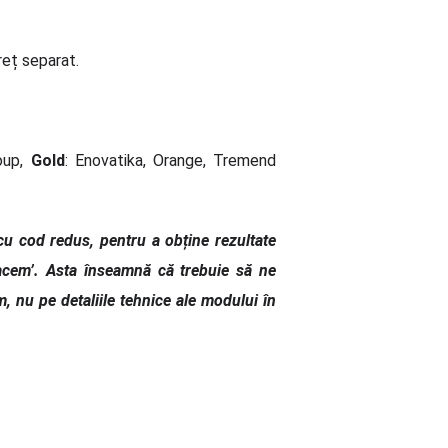
reț separat.
oup,
Gold
: Enovatika, Orange, Tremend
cu cod redus, pentru a obține rezultate
acem’. Asta înseamnă că trebuie să ne
 nu pe detaliile tehnice ale modului în