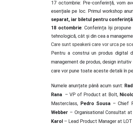
17 octombrie: Pre-conferință, vom ave
esențiale pe loc. Primul workshop anun
separat, iar biletul pentru conferinț
18 octombrie
: Conferința își propune
tehnologică, cât și din cea a manageme
Care sunt speakerii care vor urca pe sc
Pentru a construi un produs digital
management de produs, design intuitiv s
care vor pune toate aceste detalii în p
Numele anunțate până acum sunt:
Rad
Rana
– VP of Product at Bolt,
Nicol
Masterclass,
Pedro Sousa
– Chief P
Webber
– Organisational Consultat at
Karol
– Lead Product Manager at LOT Po