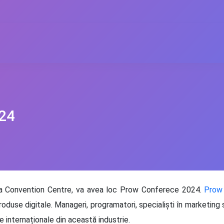
24
ra Convention Centre, va avea loc Prow Conferece 2024.
Prow
duse digitale. Manageri, programatori, specialiști în marketing 
 internaționale din această industrie.