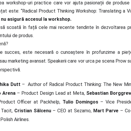
a workshop-uri practice care vor ajuta pasionații de produse
țat este: “Radical Product Thinking Workshop: Translating a Vis
ă nu asigură accesul la workshop.
 să scoată în față cele mai recente tendinte în dezvoltarea pr
ntului de produs.
enă?
 de succes, este necesară o cunoaștere în profunzime a pieț
au marketing avansat. Speakerii care vor urca pe scena Prow sunt 
erspectivă.
hika Dutt
– Author of Radical Product Thinking: The New Min
o Arena
– Product Design Lead at Meta,
Sebastian Borggre
roduct Officer at Packhelp,
Tulio Domingos
– Vice Preside
 Tacit,
Cristian Sălcenu
– CEO at Sezamo,
Mart Parve
– Co-
lish Airlines.