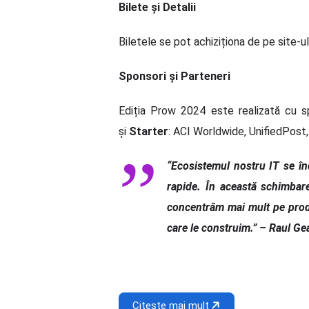
Bilete și Detalii
Biletele se pot achiziționa de pe site-u
Sponsori și Parteneri
Ediția Prow 2024 este realizată cu spr
și
Starter
: ACI Worldwide, UnifiedPos
“Ecosistemul nostru IT se în
rapide. În această schimbar
concentrăm mai mult pe produ
care le construim.” – Raul G
Citește mai mult