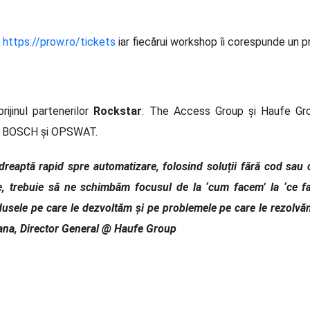
l
https://prow.ro/tickets
iar fiecărui workshop îi corespunde un p
ijinul partenerilor
Rockstar
: The Access Group și Haufe Gr
t, BOSCH și OPSWAT.
dreaptă rapid spre automatizare, folosind soluții fără cod sau 
e, trebuie să ne schimbăm focusul de la ‘cum facem’ la ‘ce f
sele pe care le dezvoltăm și pe problemele pe care le rezolvăm,
eana, Director General @ Haufe Group