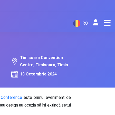
RO
Timisoara Convention
Centre, Timisoara, Timis
18 Octombrie 2024
 Conference
este primul eveniment de
sau design au ocazia să își extindă setul