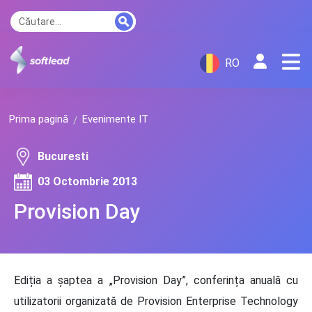
RO
Prima pagină
Evenimente IT
Bucuresti
03 Octombrie 2013
Provision Day
Ediția a șaptea a „Provision Day”, conferința anuală cu
utilizatorii organizată de Provision Enterprise Technology