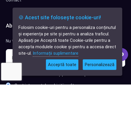
Contact
🍪 Acest site folosește cookie-uri!
Abonează-te la newsletter
Folosim cookie-uri pentru a personaliza conținutul
✕
și experiența pe site și pentru a analiza traficul.
Cauți o aplicație
Apăsați pe Acceptă toate Cookie-urile pentru a
Nu trimitem spam, deci nu îți face griji.
software?
accepta modulele cookie și pentru a accesa direct
site-ul.
Informații suplimentare
Acceptă toate
Personalizează
Sunt interesat de clienți pentru compania mea IT
Sunt interesat de achiziții software
Abonează-te