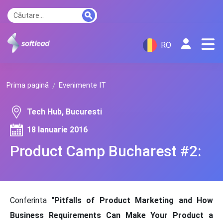
RO
Prima pagină
Evenimente IT
Tech Hub, Bucuresti
18 Ianuarie 2016
Product Camp Bucharest #2:
Conferinta "
Pitfalls of Product Marketing and How
Business Requirements Can Make Your Product a