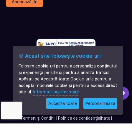
Abonează-te
🍪 Acest site folosește cookie-uri!
Folosim cookie-uri pentru a personaliza conținutul
✕
și experiența pe site și pentru a analiza traficul.
Cauți o aplicație
Apăsați pe Acceptă toate Cookie-urile pentru a
software?
accepta modulele cookie și pentru a accesa direct
site-ul.
Informații suplimentare
Acceptă toate
Personalizează
© 2026
Softlead
• Toate drepturile rezervate |
Termeni și Condiții
|
Politica de confidențialitate
|
Termeni și condiții Digital DNA