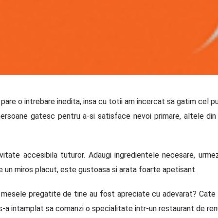
pare o intrebare inedita, insa cu totii am incercat sa gatim cel p
ersoane gatesc pentru a-si satisface nevoi primare, altele din pl
vitate accesibila tuturor. Adaugi ingredientele necesare, urmez
 un miros placut, este gustoasa si arata foarte apetisant.
 mesele pregatite de tine au fost apreciate cu adevarat? Cate d
 s-a intamplat sa comanzi o specialitate intr-un restaurant de re