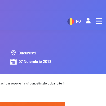
RO
Bucuresti
07 Noiembrie 2013
si din experienta si cunostintele dobandite in