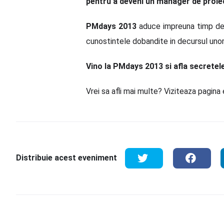
pentru a deveni un manager de proie
PMdays 2013
aduce impreuna timp de d
cunostintele dobandite in decursul unor
Vino la PMdays 2013 si afla secretele 
Vrei sa afli mai multe? Viziteaza pagina
Distribuie acest eveniment