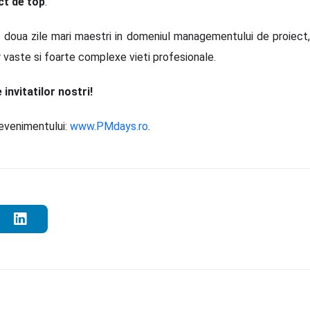
ct de top
.
oua zile mari maestri in domeniul managementului de proiect, 
 vaste si foarte complexe vieti profesionale.
invitatilor nostri!
 evenimentului:
www.PMdays.ro
.