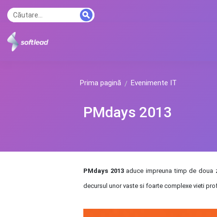
Prima pagină
Evenimente IT
PMdays 2013
PMdays 2013
aduce impreuna timp de doua zil
decursul unor vaste si foarte complexe vieti pro