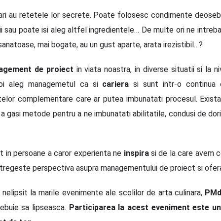
ri au retetele lor secrete. Poate folosesc condimente deoseb
tii sau poate isi aleg altfel ingredientele… De multe ori ne intr
anatoase, mai bogate, au un gust aparte, arata irezistibil…?
agement de proiect
in viata noastra, in diverse situatii si la n
 noi aleg managemetul ca si
cariera
si sunt intr-o continua
intelor complementare care ar putea imbunatati procesul. Exist
u a gasi metode pentru a ne imbunatati abilitatile, condusi de do
 in persoane a caror experienta ne
inspira
si de la care avem 
tregeste perspectiva asupra managementului de proiect si ofera
elipsit la marile evenimente ale scolilor de arta culinara,
PMd
rebuie sa lipseasca.
Participarea la acest eveniment este unul