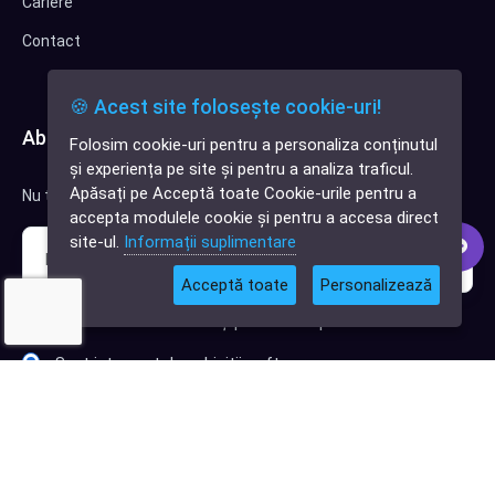
Cariere
Contact
🍪 Acest site folosește cookie-uri!
Abonează-te la newsletter
Folosim cookie-uri pentru a personaliza conținutul
✕
și experiența pe site și pentru a analiza traficul.
Cauți o aplicație
Apăsați pe Acceptă toate Cookie-urile pentru a
Nu trimitem spam, deci nu îți face griji.
software?
accepta modulele cookie și pentru a accesa direct
site-ul.
Informații suplimentare
Acceptă toate
Personalizează
Sunt interesat de clienți pentru compania mea IT
Sunt interesat de achiziții software
Abonează-te