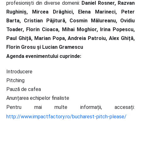
profesioniști din diverse domenii:
Daniel Rosner, Razvan
Rughiniș, Mircea Drăghici, Elena Marineci, Peter
Barta, Cristian Păjitură, Cosmin Mălureanu, Ovidiu
Toader, Florin Cioaca, Mihai Moghior, Irina Popescu,
Paul Ghiță, Marian Popa, Andreia Patroiu, Alex Ghiță,
Florin Grosu și Lucian Gramescu
Agenda evenimentului cuprinde:
Introducere
Pitching
Pauză de cafea
Anunțarea echipelor finaliste
Pentru mai multe informații, accesați:
http://www.impactfactory.ro/bucharest-pitch-please/