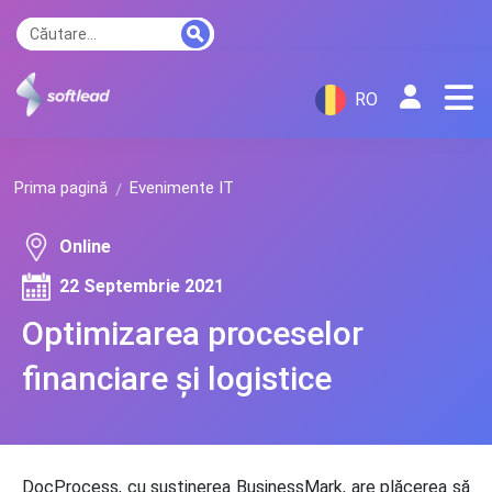
RO
Prima pagină
Evenimente IT
Online
22 Septembrie 2021
Optimizarea proceselor
financiare și logistice
DocProcess, cu susținerea BusinessMark, are plăcerea să