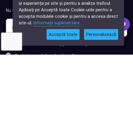
și experiența pe site și pentru a analiza traficul.
Cauți o aplicație
Apăsați pe Acceptă toate Cookie-urile pentru a
Nu trimitem spam, deci nu îți face griji.
software?
accepta modulele cookie și pentru a accesa direct
site-ul.
Informații suplimentare
Acceptă toate
Personalizează
Sunt interesat de clienți pentru compania mea IT
Sunt interesat de achiziții software
Abonează-te