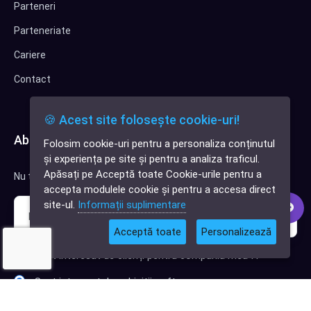
Parteneri
Parteneriate
Cariere
Contact
🍪 Acest site folosește cookie-uri!
Abonează-te la newsletter
Folosim cookie-uri pentru a personaliza conținutul
✕
și experiența pe site și pentru a analiza traficul.
Cauți o aplicație
Apăsați pe Acceptă toate Cookie-urile pentru a
Nu trimitem spam, deci nu îți face griji.
software?
accepta modulele cookie și pentru a accesa direct
site-ul.
Informații suplimentare
Acceptă toate
Personalizează
Sunt interesat de clienți pentru compania mea IT
Sunt interesat de achiziții software