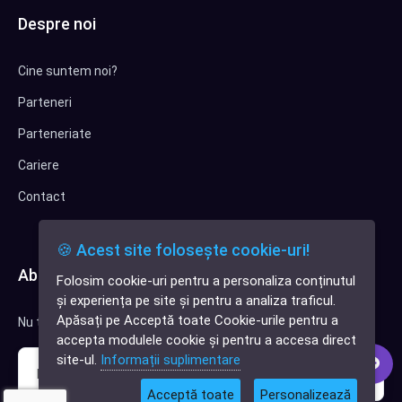
Despre noi
Cine suntem noi?
Parteneri
Parteneriate
Cariere
Contact
🍪 Acest site folosește cookie-uri!
Abonează-te la newsletter
Folosim cookie-uri pentru a personaliza conținutul
✕
și experiența pe site și pentru a analiza traficul.
Cauți o aplicație
Apăsați pe Acceptă toate Cookie-urile pentru a
Nu trimitem spam, deci nu îți face griji.
software?
accepta modulele cookie și pentru a accesa direct
site-ul.
Informații suplimentare
Acceptă toate
Personalizează