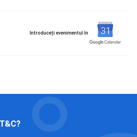
Introduceți evenimentul în
 IT&C?