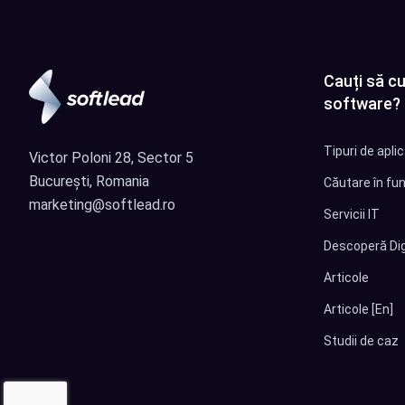
Cauți să cu
software?
Tipuri de apli
Victor Poloni 28, Sector 5
București, Romania
Căutare în fun
marketing@softlead.ro
Servicii IT
Descoperă Dig
Articole
Articole [En]
Studii de caz