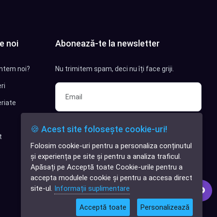
e noi
Abonează-te la newsletter
ntem noi?
Nu trimitem spam, deci nu îți face griji.
ri
riate
Sunt interesat de clienți pentru
🍪 Acest site folosește cookie-uri!
compania mea IT
t
Folosim cookie-uri pentru a personaliza conținutul
✕
Sunt interesat de achiziții software
și experiența pe site și pentru a analiza traficul.
Cauți o aplicație
Apăsați pe Acceptă toate Cookie-urile pentru a
software?
Abonează-te
accepta modulele cookie și pentru a accesa direct
site-ul.
Informații suplimentare
Acceptă toate
Personalizează