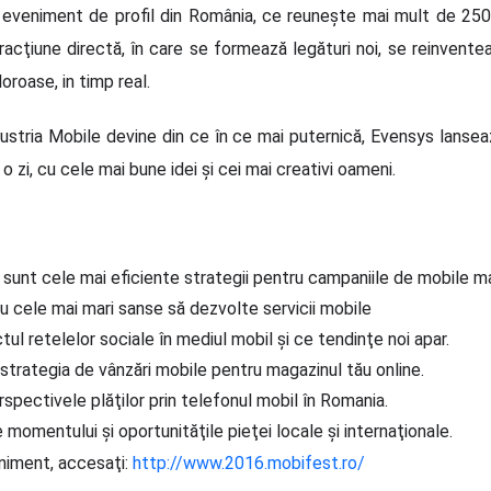
veniment de profil din România, ce reuneşte mai mult de 250 d
cţiune directă, în care se formează legături noi, se reinventeaz
oroase, in timp real.
stria Mobile devine din ce în ce mai puternică, Evensys lanseaz
zi, cu cele mai bune idei şi cei mai creativi oameni.
sunt cele mai eficiente strategii pentru campaniile de mobile m
u cele mai mari sanse să dezvolte servicii mobile
ul retelelor sociale în mediul mobil şi ce tendinţe noi apar.
 strategia de vânzări mobile pentru magazinul tău online.
spectivele plăţilor prin telefonul mobil în Romania.
 momentului şi oportunităţile pieţei locale şi internaţionale.
niment, accesaţi:
http://www.2016.mobifest.ro/