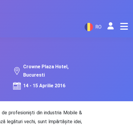
RO
Crowne Plaza Hotel,
Bucuresti
14 - 15 Aprilie 2016
e profesionişti din industria Mobile &
ă legături vechi, sunt împărtăşite idei,