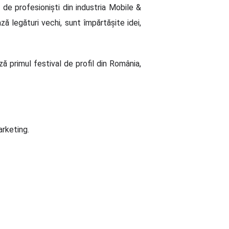
e profesionişti din industria Mobile &
ă legături vechi, sunt împărtăşite idei,
ă primul festival de profil din România,
arketing.