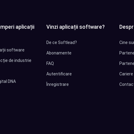
mperi aplicații
Vinzi aplicații software?
Despr
De ce Softlead?
Cine su
cații software
Abonamente
Partene
cție de industrie
FAQ
Partene
Autentificare
Cariere
ital DNA
Înregistrare
Contac