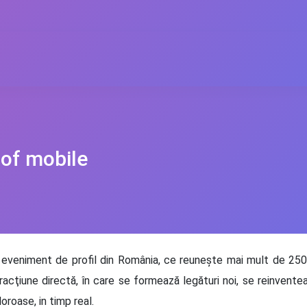
 of mobile
veniment de profil din România, ce reuneşte mai mult de 250 d
cţiune directă, în care se formează legături noi, se reinventeaz
oroase, in timp real.