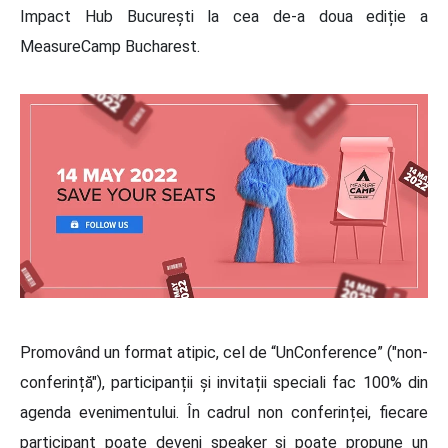
Impact Hub București la cea de-a doua ediție a
MeasureCamp Bucharest.
Promovând un format atipic, cel de “UnConference” ("non-
conferință"), participanții și invitații speciali fac 100% din
agenda evenimentului. În cadrul non conferinței, fiecare
participant poate deveni speaker și poate propune un