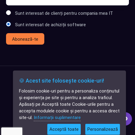
Sunt interesat de clienți pentru compania mea IT
Sunt interesat de achiziții software
Abonează-te
🍪 Acest site folosește cookie-uri!
Folosim cookie-uri pentru a personaliza conținutul
✕
și experiența pe site și pentru a analiza traficul.
Cauți o aplicație
Apăsați pe Acceptă toate Cookie-urile pentru a
software?
accepta modulele cookie și pentru a accesa direct
site-ul.
Informații suplimentare
Acceptă toate
Personalizează