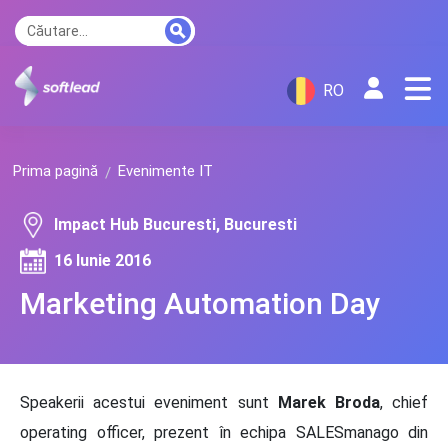
RO
Prima pagină
Evenimente IT
Impact Hub Bucuresti, Bucuresti
16 Iunie 2016
Marketing Automation Day
Speakerii acestui eveniment sunt
Marek Broda
, chief
operating officer, prezent în echipa SALESmanago din