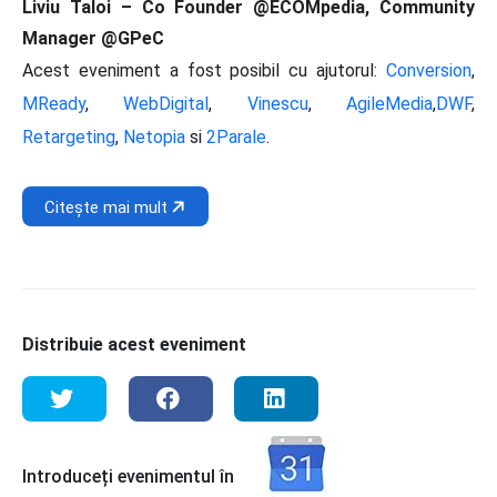
Liviu Taloi – Co Founder @ECOMpedia, Community
Manager @GPeC
Acest eveniment a fost posibil cu ajutorul:
Conversion
,
MReady
,
WebDigital
,
Vinescu
,
AgileMedia
,
DWF
,
Retargeting
,
Netopia
si
2Parale
.
Citește mai mult
Distribuie acest eveniment
Introduceți evenimentul în