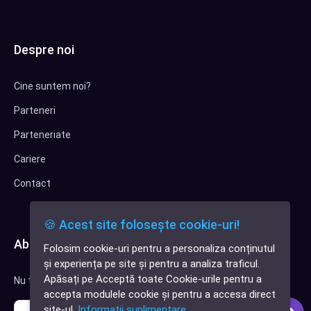
Despre noi
Cine suntem noi?
Parteneri
Parteneriate
Cariere
Contact
🍪 Acest site folosește cookie-uri!
Abonează-te la newsletter
Folosim cookie-uri pentru a personaliza conținutul
✕
și experiența pe site și pentru a analiza traficul.
Cauți o aplicație
Apăsați pe Acceptă toate Cookie-urile pentru a
Nu trimitem spam, deci nu îți face griji.
software?
accepta modulele cookie și pentru a accesa direct
site-ul.
Informații suplimentare