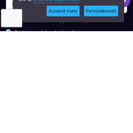
Acceptă toate
Personalizează
Sunt interesat de clienți pentru compania mea IT
Sunt interesat de achiziții software
Abonează-te