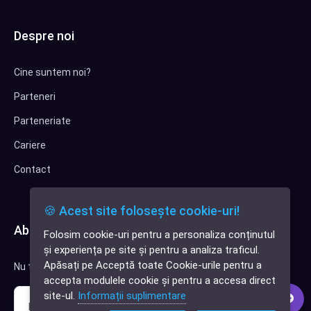
Despre noi
Cine suntem noi?
Parteneri
Parteneriate
Cariere
Contact
🍪 Acest site folosește cookie-uri!
Abonează-te la newsletter
Folosim cookie-uri pentru a personaliza conținutul
✕
și experiența pe site și pentru a analiza traficul.
Cauți o aplicație
Apăsați pe Acceptă toate Cookie-urile pentru a
Nu trimitem spam, deci nu îți face griji.
software?
accepta modulele cookie și pentru a accesa direct
site-ul.
Informații suplimentare