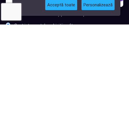
Acceptă toate
Personalizează
Sunt interesat de clienți pentru compania mea IT
Sunt interesat de achiziții software
Abonează-te