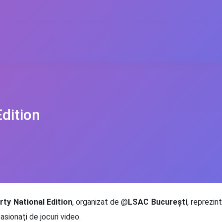
dition
ty National Edition
, organizat de @
LSAC Bucureşti
, reprezin
asionaţi de jocuri video.