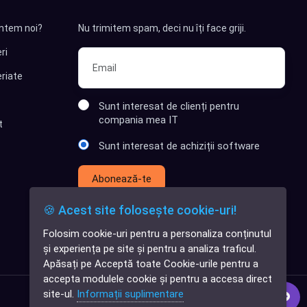
ntem noi?
Nu trimitem spam, deci nu îți face griji.
ri
riate
Sunt interesat de clienți pentru
compania mea IT
t
Sunt interesat de achiziții software
Abonează-te
🍪 Acest site folosește cookie-uri!
Folosim cookie-uri pentru a personaliza conținutul
✕
și experiența pe site și pentru a analiza traficul.
Cauți o aplicație
Apăsați pe Acceptă toate Cookie-urile pentru a
software?
accepta modulele cookie și pentru a accesa direct
site-ul.
Informații suplimentare