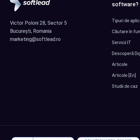
software?
Tipuri de apli
Victor Poloni 28, Sector 5
București, Romania
Căutare în fun
marketing@softlead.ro
Servicii IT
Descoperă Dig
Articole
Articole [En]
Studii de caz