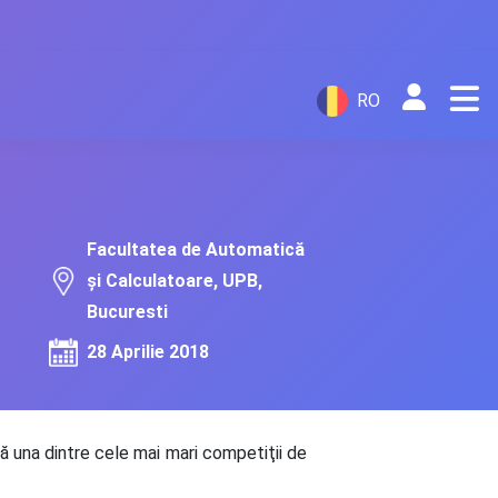
RO
Facultatea de Automatică
și Calculatoare, UPB,
Bucuresti
28 Aprilie 2018
tă una dintre cele mai mari competiţii de