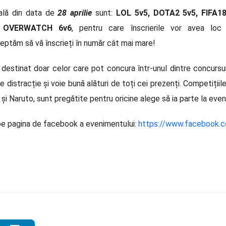
nală din data de
28 aprilie
sunt:
LOL 5v5, DOTA2 5v5, FIFA18
i
OVERWATCH 6v6
, pentru care înscrierile vor avea lo
teptăm să vă înscrieți în număr cât mai mare!
destinat doar celor care pot concura într-unul dintre concursuri
 distracție și voie bună alături de toți cei prezenți. Competiț
 Naruto, sunt pregătite pentru oricine alege să ia parte la eve
i pe pagina de facebook a evenimentului:
https://www.facebook