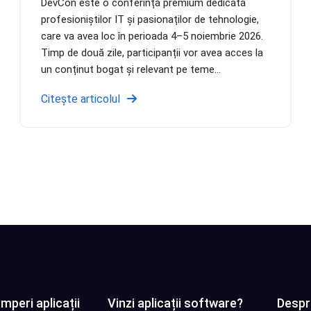
DevCon este o conferință premium dedicată
profesioniștilor IT și pasionaților de tehnologie,
care va avea loc în perioada 4–5 noiembrie 2026.
Timp de două zile, participanții vor avea acces la
un conținut bogat și relevant pe teme...
Citește articolul
mperi aplicații
Vinzi aplicații software?
Despr