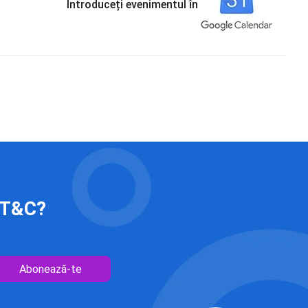
Introduceți evenimentul în
 IT&C?
Abonează-te