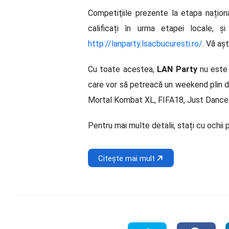
Competiţiile prezente la etapa națio
calificați în urma etapei locale, ș
http://lanparty.lsacbucuresti.ro/
. Vă aș
Cu toate acestea,
LAN Party
nu este 
care vor să petreacă un weekend plin de
Mortal Kombat XL, FIFA18, Just Dance și
Pentru mai multe detalii, stați cu ochi
Citește mai mult