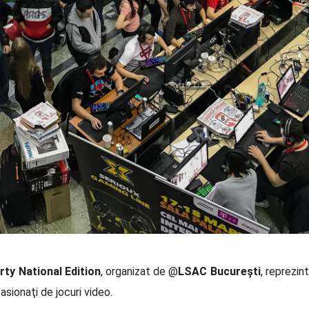
ty National Edition
, organizat de @
LSAC Bucureşti
, reprezin
asionaţi de jocuri video.