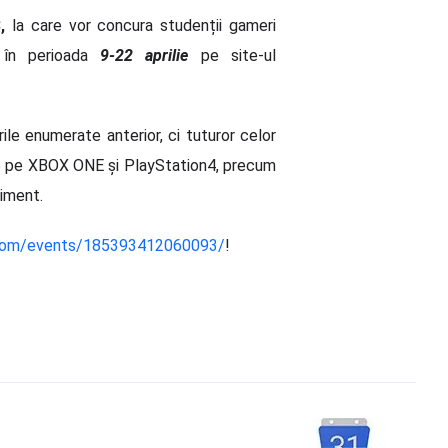
,
la care vor concura studenții gameri
c în perioada
9-22 aprilie
pe site-ul
le enumerate anterior, ci tuturor celor
iile pe XBOX ONE și PlayStation4, precum
niment.
.com/events/185393412060093/
!