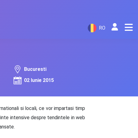
RO
Bucuresti
02 Iunie 2015
tionali si locali, ce vor impartasi timp
inte intensive despre tendintele in web
ansate.