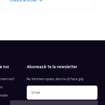
Citește articolul
e noi
Abonează-te la newsletter
ntem noi?
Nu trimitem spam, deci nu îți face griji.
ri
riate