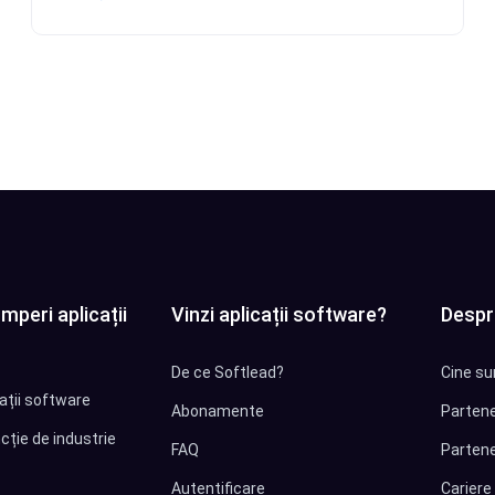
mperi aplicații
Vinzi aplicații software?
Despr
De ce Softlead?
Cine su
cații software
Abonamente
Partene
cție de industrie
FAQ
Partene
Autentificare
Cariere