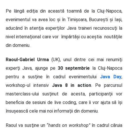
Pe lângă ediţia din această toamnă de la Cluj-Napoca,
evenimentul va avea loc şi în Timişoara, Bucureşti şi Iaşi,
aducând în atenţia experţilor Java traineri recunoscuţi la
nivel internaţional care vor împărtăşi cu aceştia noutăţile
din domeniu.
Raoul-Gabriel Urma
(UK), unul dintre cei mai renumiţi
experţi Java, ajunge pe
30 septembrie
la Cluj-Napoca
pentru a susţine în cadrul evenimentului
Java Day
,
workshop-ul intensiv
Java 8 in action
. Pe parcursul
masterclass-ului susţinut de acesta, participanţii vor
beneficia de sesiuni de live coding, care îi vor ajuta să îşi
însuşească cele mai noi informaţii din domeniu.
Raoul va susţine un “
hands on workshop”
în cadrul căruia