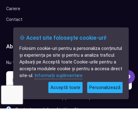
Cariere
Contact
🍪 Acest site folosește cookie-uri!
Abonează-te la newsletter
Folosim cookie-uri pentru a personaliza conținutul
✕
și experiența pe site și pentru a analiza traficul.
Cauți o aplicație
Apăsați pe Acceptă toate Cookie-urile pentru a
Nu trimitem spam, deci nu îți face griji.
software?
accepta modulele cookie și pentru a accesa direct
site-ul.
Informații suplimentare
Acceptă toate
Personalizează
Sunt interesat de clienți pentru compania mea IT
Sunt interesat de achiziții software
Abonează-te