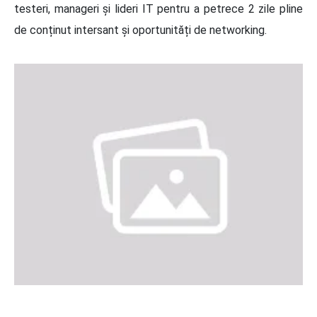
testeri, manageri și lideri IT pentru a petrece 2 zile pline
de conținut intersant și oportunități de networking.