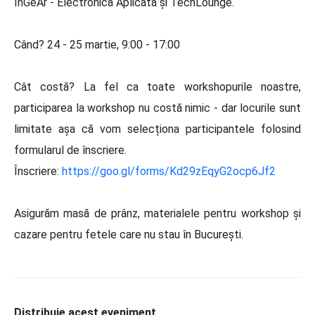
InGeAr - Electronică Aplicată și TechLounge.
Când? 24 - 25 martie, 9:00 - 17:00
Cât costă? La fel ca toate workshopurile noastre,
participarea la workshop nu costă nimic - dar locurile sunt
limitate așa că vom selecționa participantele folosind
formularul de înscriere.
Înscriere:
https://goo.gl/forms/Kd29zEqyG2ocp6Jf2
Asigurăm masă de prânz, materialele pentru workshop și
cazare pentru fetele care nu stau în București.
Distribuie acest eveniment