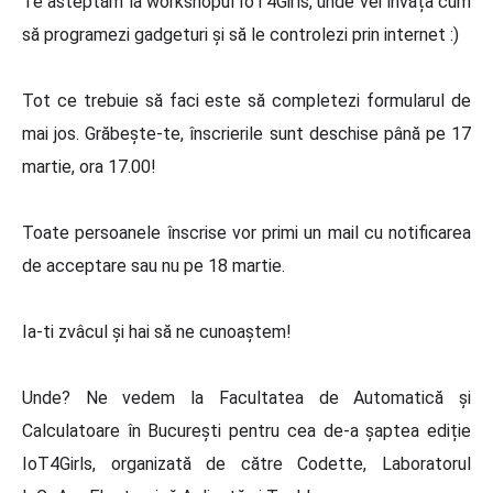
Te asteptăm la workshopul IoT4Girls, unde vei învăța cum
să programezi gadgeturi și să le controlezi prin internet :)
Tot ce trebuie să faci este să completezi formularul de
mai jos. Grăbește-te, înscrierile sunt deschise până pe 17
martie, ora 17.00!
Toate persoanele înscrise vor primi un mail cu notificarea
de acceptare sau nu pe 18 martie.
Ia-ti zvâcul și hai să ne cunoaștem!
Unde? Ne vedem la Facultatea de Automatică și
Calculatoare în București pentru cea de-a șaptea ediție
IoT4Girls, organizată de către Codette, Laboratorul