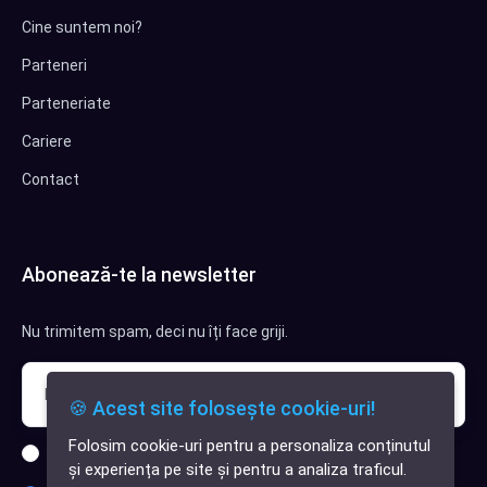
Cine suntem noi?
Parteneri
Parteneriate
Cariere
Contact
Abonează-te la newsletter
Nu trimitem spam, deci nu îți face griji.
🍪 Acest site folosește cookie-uri!
Folosim cookie-uri pentru a personaliza conținutul
Sunt interesat de clienți pentru compania mea IT
✕
și experiența pe site și pentru a analiza traficul.
Cauți o aplicație