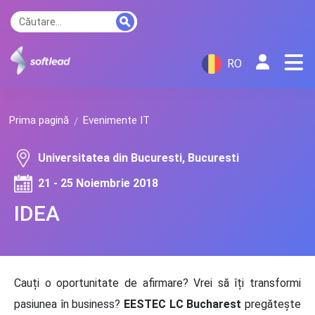
RO
Prima pagină
Evenimente IT
Universitatea din Bucuresti, Bucuresti
21 - 25 Noiembrie 2018
IDEA
Cauți o oportunitate de afirmare? Vrei să îți transformi
pasiunea în business?
EESTEC LC Bucharest
pregătește