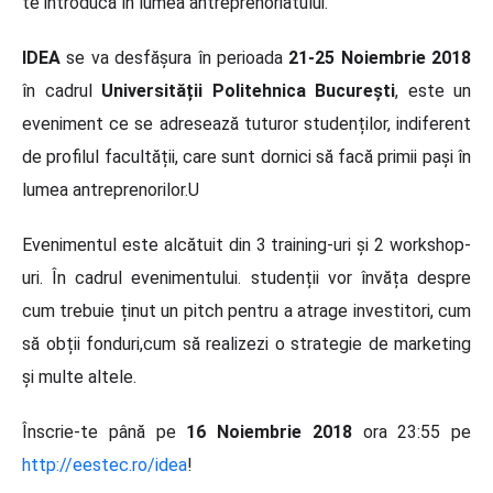
te introducă în lumea antreprenoriatului.
IDEA
se va desfășura în perioada
21-25 Noiembrie 2018
în cadrul
Universității Politehnica București
, este un
eveniment ce se adresează tuturor studenților, indiferent
de profilul facultății, care sunt dornici să facă primii pași în
lumea antreprenorilor.U
Evenimentul este alcătuit din 3 training-uri și 2 workshop-
uri. În cadrul evenimentului. studenții vor învăța despre
cum trebuie ținut un pitch pentru a atrage investitori, cum
să obții fonduri,cum să realizezi o strategie de marketing
și multe altele.
Înscrie-te până pe
16 Noiembrie 2018
ora 23:55 pe
http://eestec.ro/idea
!