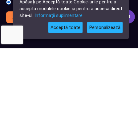
Apăsați pe Acceptă toate Cookie-urile pentru a
Sunt interesat de achiziții software
software?
accepta modulele cookie și pentru a accesa direct
site-ul.
Informații suplimentare
Abonează-te
Acceptă toate
Personalizează
© 2026
Softlead
• Toate drepturile rezervate |