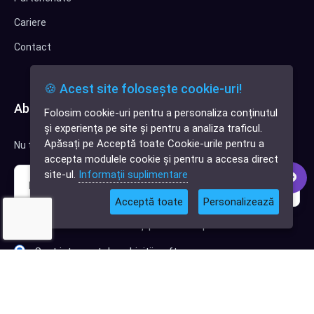
Cariere
Contact
🍪 Acest site folosește cookie-uri!
Abonează-te la newsletter
Folosim cookie-uri pentru a personaliza conținutul
✕
și experiența pe site și pentru a analiza traficul.
Cauți o aplicație
Apăsați pe Acceptă toate Cookie-urile pentru a
Nu trimitem spam, deci nu îți face griji.
software?
accepta modulele cookie și pentru a accesa direct
site-ul.
Informații suplimentare
Acceptă toate
Personalizează
Sunt interesat de clienți pentru compania mea IT
Sunt interesat de achiziții software
Abonează-te