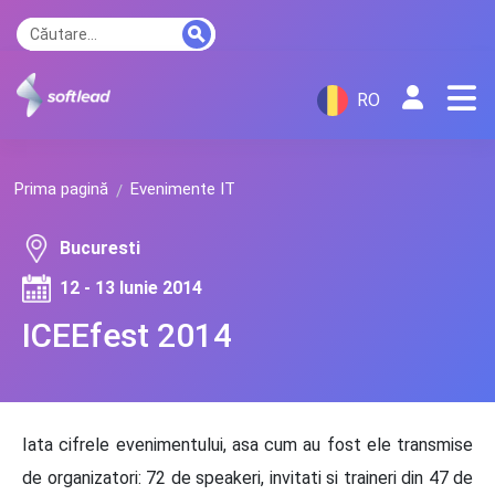
RO
Prima pagină
Evenimente IT
Bucuresti
12 - 13 Iunie 2014
ICEEfest 2014
Iata cifrele evenimentului, asa cum au fost ele transmise
de organizatori: 72 de speakeri, invitati si traineri din 47 de