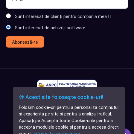
Sunt interesat de clienți pentru compania mea IT
Sunt interesat de achiziții software
Abonează-te
🍪 Acest site folosește cookie-uri!
Folosim cookie-uri pentru a personaliza conținutul
✕
și experiența pe site și pentru a analiza traficul.
Cauți o aplicație
Apăsați pe Acceptă toate Cookie-urile pentru a
software?
accepta modulele cookie și pentru a accesa direct
site-ul.
Informații suplimentare