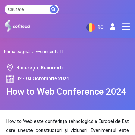
RO
Prima pagină
Evenimente IT
București, Bucuresti
02 - 03 Octombrie 2024
How to Web Conference 2024
How to Web este conferința tehnologică a Europei de Est
care unește constructori și viziunari. Evenimentul este