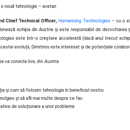
o nouă tehnologie – avatari.
d Chief Technical Officer,
Humanizing Technologies
– cu o ex
ează echipa din Austria și este responsabil de dezvoltarea și
ologies este într-o creștere accelerată (dacă anul trecut ech
acestei evoluții, Dimitrios este interesat și de potențiale colabo
e va conecta live, din Austria.
ia și cum să folosim tehnologia în beneficiul nostru
olgies și să afli mai multe despre ce fac
reative de soluționare a unor probleme