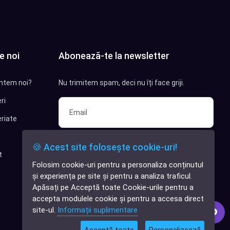
e noi
Abonează-te la newsletter
ntem noi?
Nu trimitem spam, deci nu îți face griji.
ri
riate
Sunt interesat de clienți pentru
🍪 Acest site folosește cookie-uri!
compania mea IT
t
Folosim cookie-uri pentru a personaliza conținutul
✕
Sunt interesat de achiziții software
și experiența pe site și pentru a analiza traficul.
Cauți o aplicație
Apăsați pe Acceptă toate Cookie-urile pentru a
software?
Abonează-te
accepta modulele cookie și pentru a accesa direct
site-ul.
Informații suplimentare