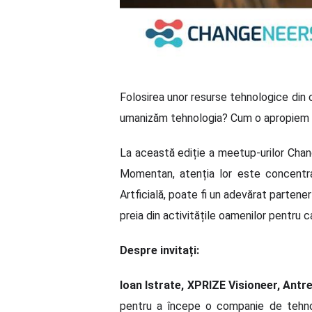
Folosirea unor resurse tehnologice din 
umanizăm tehnologia? Cum o apropiem de
La această ediție a meetup-urilor Chan
Momentan, atenția lor este concent
Artficială, poate fi un adevărat partener
preia din activitățile oamenilor pentru
Despre invitați:
Ioan Istrate, XPRIZE Visioneer, Antr
pentru a începe o companie de tehno