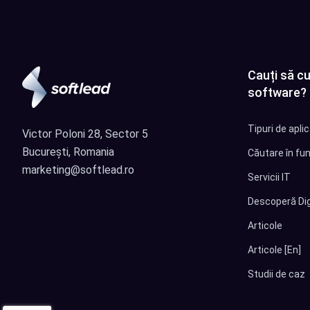
Cauți să cu
software?
Tipuri de apli
Victor Poloni 28, Sector 5
București, Romania
Căutare în fun
marketing@softlead.ro
Servicii IT
Descoperă Dig
Articole
Articole [En]
Studii de caz