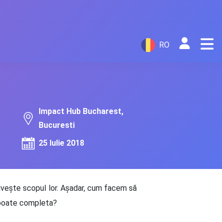
RO
Impact Hub Bucharest,
Bucuresti
25 Iulie 2018
rivește scopul lor. Așadar, cum facem să
 poate completa?