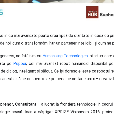
ce în ce mai avansate poate crea lipsă de claritate în ceea ce p
 noi, cum o transformăm într-un partener inteligibil și cum ne
geneers, ne întâlnim cu
Humanizing Technologies
, startup care 
rată pe
Pepper
, cel mai avansat robot humanoid disponibil pe 
 de dialog, inteligent și plăcut. Ce își doresc ei este ca robotul
 ca aceștia să se concentreze pe ceea ce ne face unici – creativi
eprenor, Consultant
– a lucrat la frontiera tehnologiei în cadrul
logie acasă. Ioan a câștigat XPRIZE Visioneers 2016, proie