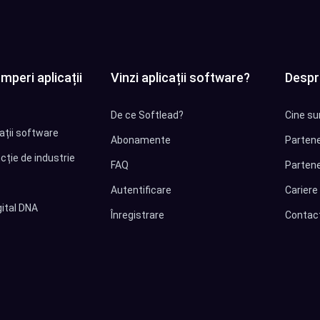
mperi aplicații
Vinzi aplicații software?
Despr
De ce Softlead?
Cine su
cații software
Abonamente
Partene
cție de industrie
FAQ
Partene
Autentificare
Cariere
ital DNA
Înregistrare
Contac