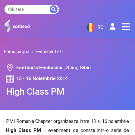
RO
Prima pagină
Evenimente IT
Fantanita Haiducului , Sibiu, Sibiu
13 - 16 Noiembrie 2014
High Class PM
PMI Romania Chapter organizeaza intre 13 si 16 noiembrie
High Class PM
– eveniment ce consta intr-o serie de