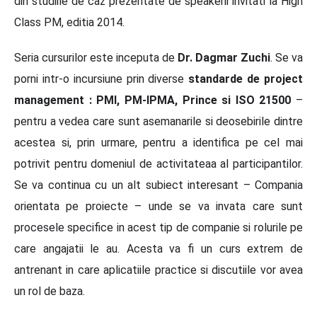
din studiile de caz prezentate de speakerii invitati la High
Class PM, editia 2014.
Seria cursurilor este inceputa de
Dr. Dagmar Zuchi
. Se va
porni intr-o incursiune prin diverse
standarde de project
management : PMI, PM-IPMA, Prince si ISO 21500
–
pentru a vedea care sunt asemanarile si deosebirile dintre
acestea si, prin urmare, pentru a identifica pe cel mai
potrivit pentru domeniul de activitateaa al participantilor.
Se va continua cu un alt subiect interesant – Compania
orientata pe proiecte – unde se va invata care sunt
procesele specifice in acest tip de companie si rolurile pe
care angajatii le au. Acesta va fi un curs extrem de
antrenant in care aplicatiile practice si discutiile vor avea
un rol de baza.