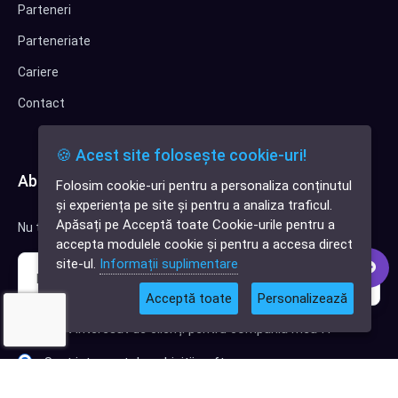
Parteneri
Parteneriate
Cariere
Contact
🍪 Acest site folosește cookie-uri!
Abonează-te la newsletter
Folosim cookie-uri pentru a personaliza conținutul
✕
și experiența pe site și pentru a analiza traficul.
Cauți o aplicație
Apăsați pe Acceptă toate Cookie-urile pentru a
Nu trimitem spam, deci nu îți face griji.
software?
accepta modulele cookie și pentru a accesa direct
site-ul.
Informații suplimentare
Acceptă toate
Personalizează
Sunt interesat de clienți pentru compania mea IT
Sunt interesat de achiziții software