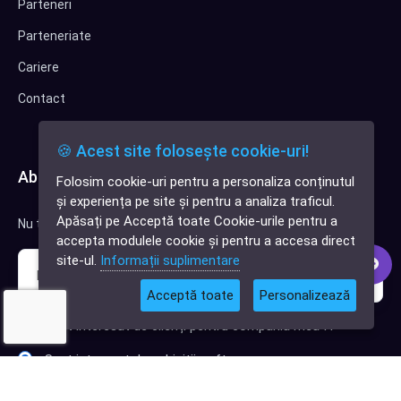
Parteneri
Parteneriate
Cariere
Contact
🍪 Acest site folosește cookie-uri!
Abonează-te la newsletter
Folosim cookie-uri pentru a personaliza conținutul
✕
și experiența pe site și pentru a analiza traficul.
Cauți o aplicație
Apăsați pe Acceptă toate Cookie-urile pentru a
Nu trimitem spam, deci nu îți face griji.
software?
accepta modulele cookie și pentru a accesa direct
site-ul.
Informații suplimentare
Acceptă toate
Personalizează
Sunt interesat de clienți pentru compania mea IT
Sunt interesat de achiziții software