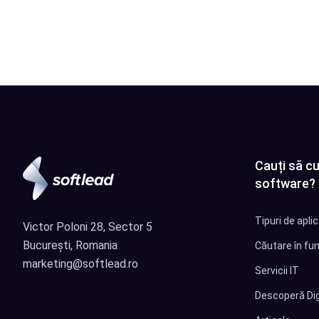
Cauți să cu
software?
Tipuri de apli
Victor Poloni 28, Sector 5
București, Romania
Căutare în fun
marketing@softlead.ro
Servicii IT
Descoperă Dig