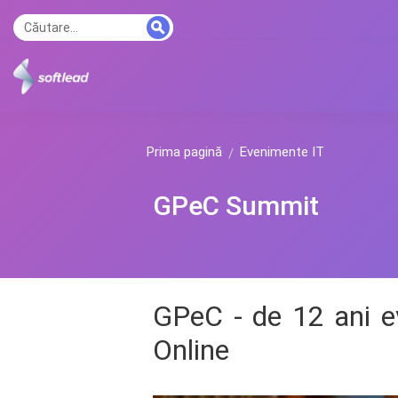
Prima pagină
Evenimente IT
GPeC Summit
GPeC - de 12 ani e
Online