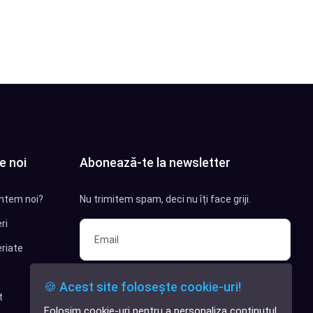
e noi
Abonează-te la newsletter
ntem noi?
Nu trimitem spam, deci nu îți face griji.
ri
riate
Sunt interesat de clienți pentru
🍪 Acest site folosește cookie-uri!
compania mea IT
t
Folosim cookie-uri pentru a personaliza conținutul