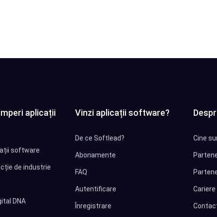
mperi aplicații
Vinzi aplicații software?
Despr
De ce Softlead?
Cine su
cații software
Abonamente
Partene
cție de industrie
FAQ
Partene
Autentificare
Cariere
ital DNA
Înregistrare
Contac