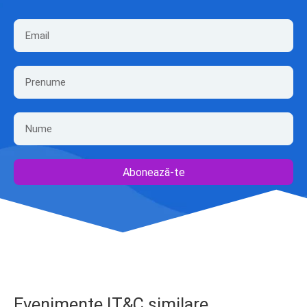
Abonează-te
Evenimente IT&C similare