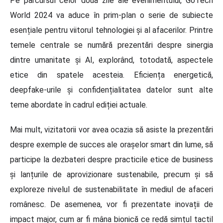
Pe parcursul celor două zile ale evenimentului, GoTech
World 2024 va aduce în prim-plan o serie de subiecte
esențiale pentru viitorul tehnologiei și al afacerilor. Printre
temele centrale se numără prezentări despre sinergia
dintre umanitate și AI, explorând, totodată, aspectele
etice din spatele acesteia. Eficiența energetică,
deepfake-urile și confidențialitatea datelor sunt alte
teme abordate în cadrul ediției actuale.
Mai mult, vizitatorii vor avea ocazia să asiste la prezentări
despre exemple de succes ale orașelor smart din lume, să
participe la dezbateri despre practicile etice de business
și lanțurile de aprovizionare sustenabile, precum și să
exploreze nivelul de sustenabilitate în mediul de afaceri
românesc. De asemenea, vor fi prezentate inovații de
impact major, cum ar fi mâna bionică ce redă simțul tactil