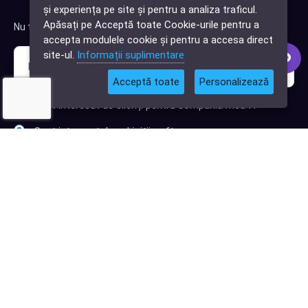
✕
și experiența pe site și pentru a analiza traficul.
Cauți o aplicație
Apăsați pe Acceptă toate Cookie-urile pentru a
Nu trimitem spam, deci nu îți face griji.
software?
accepta modulele cookie și pentru a accesa direct
site-ul.
Informații suplimentare
Acceptă toate
Personalizează
Sunt interesat de clienți pentru compania mea IT
Sunt interesat de achiziții software
Abonează-te