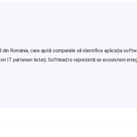
in România, care ajută companiile să identifice aplicația softwa
i IT parteneri listați, Softlead.ro reprezintă un ecosistem integr