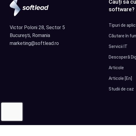
Cauți să cu
software?
Tipuri de apli
Victor Poloni 28, Sector 5
București, Romania
Căutare în fun
marketing@softlead.ro
Servicii IT
Descoperă Dig
Articole
Articole [En]
Studii de caz