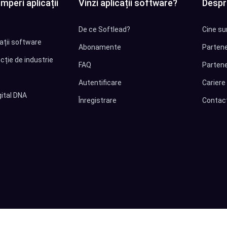
mperi aplicații
Vinzi aplicații software?
Despr
De ce Softlead?
Cine su
cații software
Abonamente
Partene
cție de industrie
FAQ
Partene
Autentificare
Cariere
ital DNA
Înregistrare
Contac