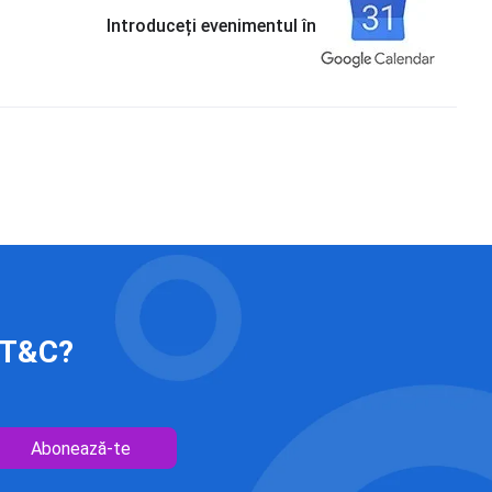
Introduceți evenimentul în
 IT&C?
Abonează-te