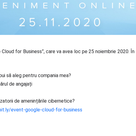
Cloud for Business”, care va avea loc pe 25 noiembrie 2020. În ti
bui să aleg pentru compania mea?
rul de angajați
atorii de amenințările cibernetice?
bit.ly/event-google-cloud-for-business