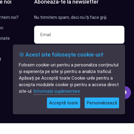
e noi
Abonează-te la newsletter
ntem noi?
Nu trimitem spam, deci nu îți face griji.
ri
riate
Sunt interesat de clienți pentru
🍪 Acest site folosește cookie-uri!
compania mea IT
t
Folosim cookie-uri pentru a personaliza conținutul
✕
Sunt interesat de achiziții software
și experiența pe site și pentru a analiza traficul.
Cauți o aplicație
Apăsați pe Acceptă toate Cookie-urile pentru a
software?
Abonează-te
accepta modulele cookie și pentru a accesa direct
site-ul.
Informații suplimentare
Acceptă toate
Personalizează