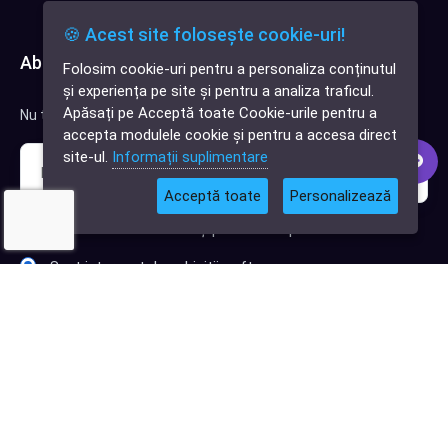
🍪 Acest site folosește cookie-uri!
Abonează-te la newsletter
Folosim cookie-uri pentru a personaliza conținutul
✕
și experiența pe site și pentru a analiza traficul.
Cauți o aplicație
Apăsați pe Acceptă toate Cookie-urile pentru a
Nu trimitem spam, deci nu îți face griji.
software?
accepta modulele cookie și pentru a accesa direct
site-ul.
Informații suplimentare
Acceptă toate
Personalizează
Sunt interesat de clienți pentru compania mea IT
Sunt interesat de achiziții software
Abonează-te