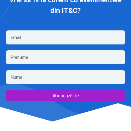
Vrei să fii la curent cu evenimentele
din IT&C?
Abonează-te