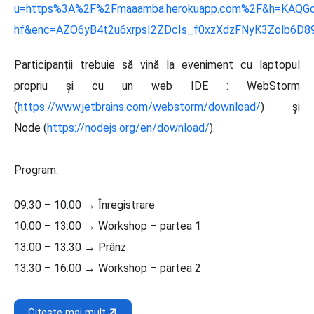
u=https%3A%2F%2Fmaaamba.herokuapp.com%2F&h=KAQGc
hf&enc=AZO6yB4t2u6xrpsI2ZDcIs_f0xzXdzFNyK3Zolb6D
Participanții trebuie să vină la eveniment cu laptopul
propriu și cu un web IDE : WebStorm
(
https://www.jetbrains.com/webstorm/download/
) și
Node (
https://nodejs.org/en/download/
).
Program:
09:30 – 10:00 → Înregistrare
10:00 – 13:00 → Workshop – partea 1
13:00 – 13:30 → Prânz
13:30 – 16:00 → Workshop – partea 2
Citește mai mult