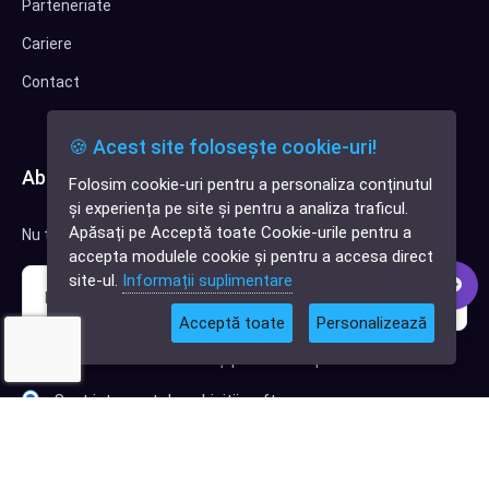
Parteneriate
Cariere
Contact
🍪 Acest site folosește cookie-uri!
Abonează-te la newsletter
Folosim cookie-uri pentru a personaliza conținutul
✕
și experiența pe site și pentru a analiza traficul.
Cauți o aplicație
Apăsați pe Acceptă toate Cookie-urile pentru a
Nu trimitem spam, deci nu îți face griji.
software?
accepta modulele cookie și pentru a accesa direct
site-ul.
Informații suplimentare
Acceptă toate
Personalizează
Sunt interesat de clienți pentru compania mea IT
Sunt interesat de achiziții software
Abonează-te