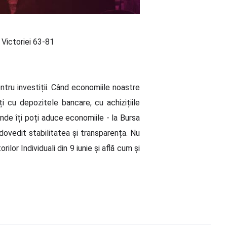
a Victoriei 63-81
tru investiții. Când economiile noastre
i cu depozitele bancare, cu achizițiile
unde îți poți aduce economiile - la Bursa
dovedit stabilitatea și transparența. Nu
ilor Individuali din 9 iunie și află cum și