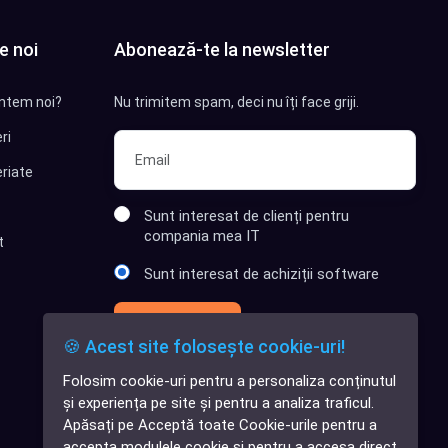
e noi
Abonează-te la newsletter
ntem noi?
Nu trimitem spam, deci nu îți face griji.
ri
riate
Sunt interesat de clienți pentru
compania mea IT
t
Sunt interesat de achiziții software
Abonează-te
🍪 Acest site folosește cookie-uri!
Folosim cookie-uri pentru a personaliza conținutul
✕
și experiența pe site și pentru a analiza traficul.
Cauți o aplicație
Apăsați pe Acceptă toate Cookie-urile pentru a
software?
accepta modulele cookie și pentru a accesa direct