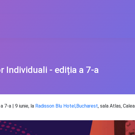
 Individuali - ediția a 7-a
a 7-a | 9 iunie, la
Radisson Blu Hotel,Bucharest
, sala Atlas, Cale