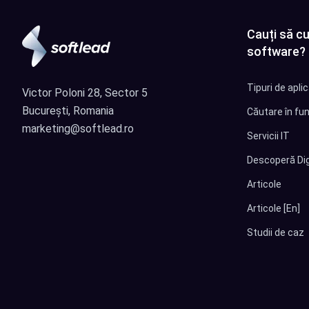
Cauți să cu
software?
Tipuri de apli
Victor Poloni 28, Sector 5
București, Romania
Căutare în fun
marketing@softlead.ro
Servicii IT
Descoperă Dig
Articole
Articole [En]
Studii de caz