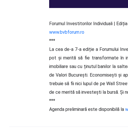
Forumul Investitorilor Individuali | Ediția 
www.bvbforum.ro
***
La cea de-a 7-a ediție a Forumului Inv
pot și merită să fie transformate în i
imobiliare sau cu ținutul banilor la sal
de Valori București. Economisești și ap
trebuie să fii nici lupul de pe Wall Stree
de ce merită să investești la bursă. Și n
***
Agenda preliminară este disponibilă la
w