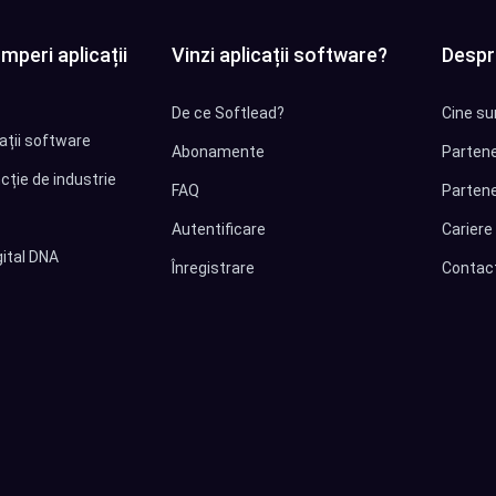
mperi aplicații
Vinzi aplicații software?
Despr
De ce Softlead?
Cine su
cații software
Abonamente
Partene
cție de industrie
FAQ
Partene
Autentificare
Cariere
ital DNA
Înregistrare
Contac