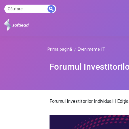
Prima pagină
Evenimente IT
Forumul Investitorilor
Forumul Investitorilor Individuali | Ediția 