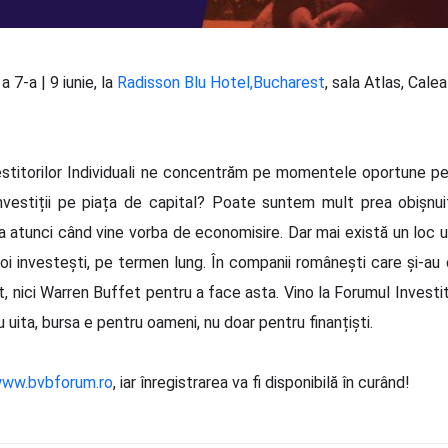
a 7-a | 9 iunie, la
Radisson Blu Hotel,Bucharest
, sala Atlas, Cale
estitorilor Individuali ne concentrăm pe momentele oportune pen
nvestiții pe piața de capital? Poate suntem mult prea obișnuiț
tea atunci când vine vorba de economisire. Dar mai există un loc 
oi investești, pe termen lung. În companii românești care și-au 
t, nici Warren Buffet pentru a face asta. Vino la Forumul Investitor
u uita, bursa e pentru oameni, nu doar pentru finanțiști.
ww.bvbforum.ro
, iar înregistrarea va fi disponibilă în curând!