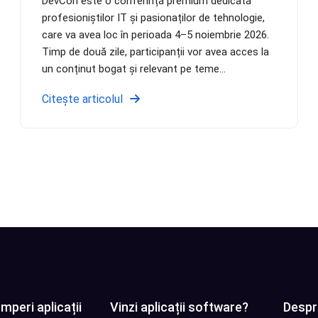
DevCon este o conferință premium dedicată
profesioniștilor IT și pasionaților de tehnologie,
care va avea loc în perioada 4–5 noiembrie 2026.
Timp de două zile, participanții vor avea acces la
un conținut bogat și relevant pe teme...
Citește articolul
mperi aplicații
Vinzi aplicații software?
Despr