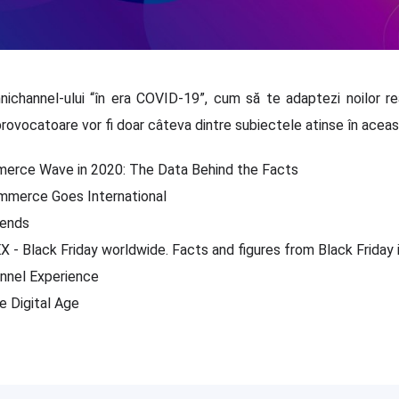
ichannel-ului “în era COVID-19”, cum să te adaptezi noilor real
rovocatoare vor fi doar câteva dintre subiectele atinse în acea
mmerce Wave in 2020: The Data Behind the Facts
ommerce Goes International
rends
X - Black Friday worldwide. Facts and figures from Black Friday i
nnel Experience
e Digital Age