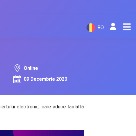
RO
Online
09 Decembrie 2020
rțului electronic, care aduce laolaltă