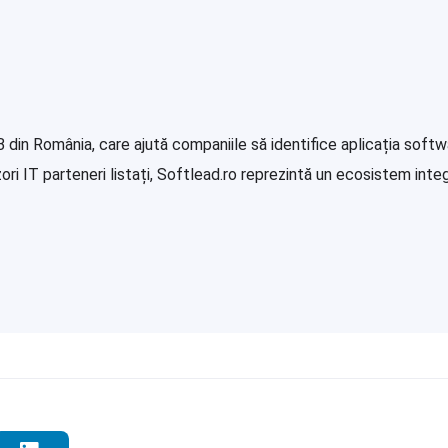
in România, care ajută companiile să identifice aplicația softwa
i IT parteneri listați, Softlead.ro reprezintă un ecosistem integr