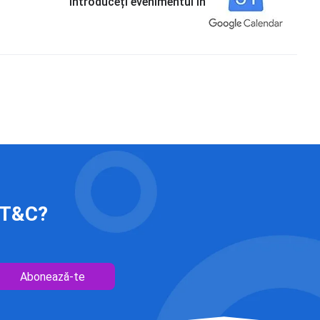
Introduceți evenimentul în
 IT&C?
Abonează-te