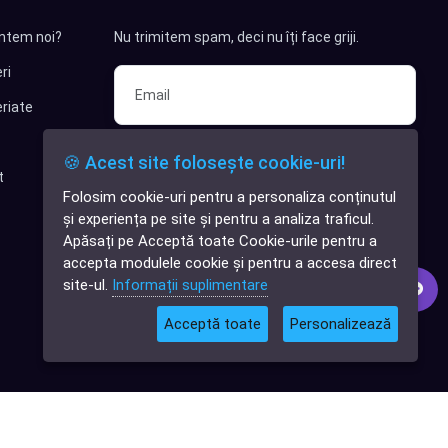
ntem noi?
Nu trimitem spam, deci nu îți face griji.
ri
riate
Sunt interesat de clienți pentru
🍪 Acest site folosește cookie-uri!
compania mea IT
t
Folosim cookie-uri pentru a personaliza conținutul
✕
Sunt interesat de achiziții software
și experiența pe site și pentru a analiza traficul.
Cauți o aplicație
Apăsați pe Acceptă toate Cookie-urile pentru a
software?
Abonează-te
accepta modulele cookie și pentru a accesa direct
site-ul.
Informații suplimentare
Acceptă toate
Personalizează