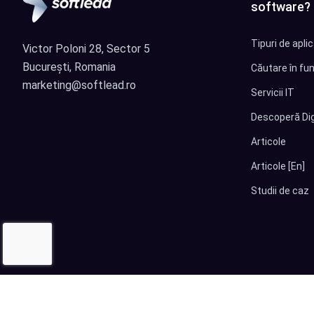
software?
Tipuri de apli
Victor Poloni 28, Sector 5
București, Romania
Căutare în fun
marketing@softlead.ro
Servicii IT
Descoperă Dig
Articole
Articole [En]
Studii de caz