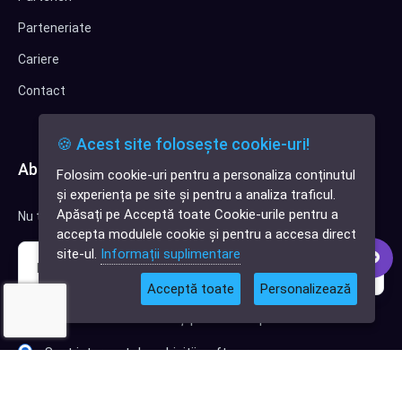
Parteneriate
Cariere
Contact
🍪 Acest site folosește cookie-uri!
Abonează-te la newsletter
Folosim cookie-uri pentru a personaliza conținutul
✕
și experiența pe site și pentru a analiza traficul.
Cauți o aplicație
Apăsați pe Acceptă toate Cookie-urile pentru a
Nu trimitem spam, deci nu îți face griji.
software?
accepta modulele cookie și pentru a accesa direct
site-ul.
Informații suplimentare
Acceptă toate
Personalizează
Sunt interesat de clienți pentru compania mea IT
Sunt interesat de achiziții software
Abonează-te