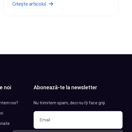
Citește articolul
e noi
Abonează-te la newsletter
ntem noi?
Nu trimitem spam, deci nu îți face griji.
ri
riate