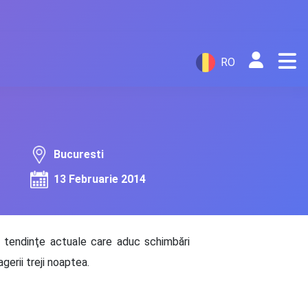
RO
Bucuresti
13 Februarie 2014
t tendinţe actuale care aduc schimbări
erii treji noaptea.