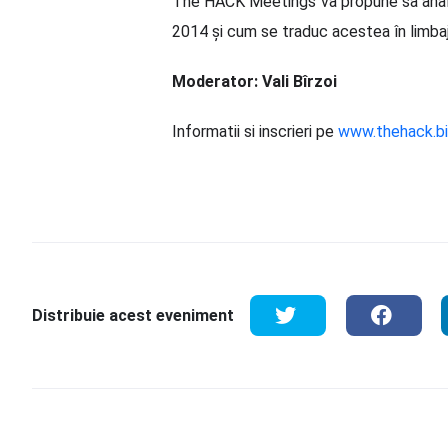
The HACK Meetings va propune sa ana
2014 şi cum se traduc acestea în limbaj
Moderator: Vali Bîrzoi
Informatii si inscrieri pe
www.thehack.b
Distribuie acest eveniment