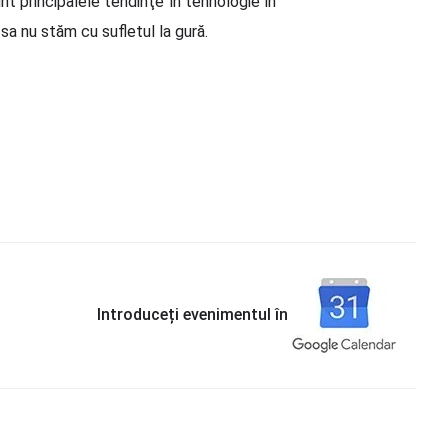
nt principalele tendinţe în tehnologie în
sa nu stăm cu sufletul la gură.
Introduceți evenimentul în