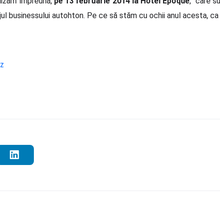
lizăm împreună,
pe 13 februarie 2014 la Hotel Epoque
, care su
ul businessului autohton. Pe ce să stăm cu ochii anul acesta, ca 
iz