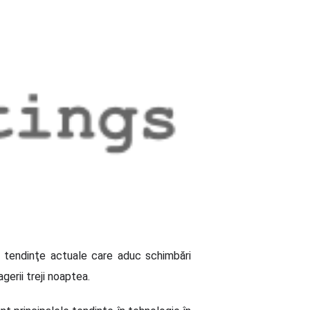
t tendinţe actuale care aduc schimbări
erii treji noaptea.