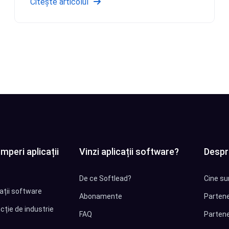
Citește articolul
mperi aplicații
Vinzi aplicații software?
Despr
De ce Softlead?
Cine su
cații software
Abonamente
Partene
cție de industrie
FAQ
Partene